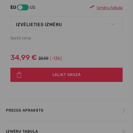
EU
US
Izmēru tabula
IZVĒLIETIES IZMĒRU
Īpašā cena
34,99 €
39.99
(-13%)
LELIKT GROZĀ
PRECES APRAKSTS
IZMĒRU TABULA