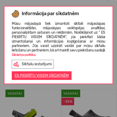
Informācija par sīkdatnēm
KOPŠANAS INSTRUKCIJAS
Mūsu mājaslapā tiek izmantoti sīkfaili mājaslapas
funkcionalitātei, mājaslapas veiktspējai, analītikai,
personalizētam saturam un reklāmām. Noklikšķinot uz " ES
PAR CROCS™
PIEKRĪTU VISIEM SĪKDATNĒM", jūs piekrītat šādai
izmantošanai un informācijas kopīgošanai ar mūsu
partneriem. Jūs varat uzzināt vairāk par mūsu sīkfailu
lietošanu un partneriem, kā arī mainīt savu piekrišanu sadaļā
KLIENTU ATSAUKSMES (0)
Sīkdatņu politika.
Sīkfailu iestatījumi
ES PIEKRĪTU VISIEM SĪKDATNĒM
Līdzīgas preces
VASARAI
VASARAI
-30%