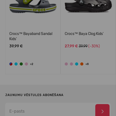
Crocs™ Bayaband Sandal
Crocs™ Baya Clog Kids'
Kids'
39,99 €
27,99 €
39.99
(-30%)
+2
+8
JAUNUMU VĒSTULES ABONĒŠANA