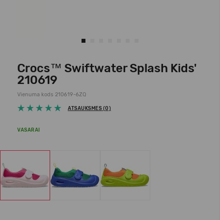
Crocs™ Swiftwater Splash Kids'
210619
Vienuma kods 210619-6ZQ
ATSAUKSMES (0)
VASARAI