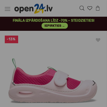
FINĀLA IZPĀRDOŠANA LĪDZ -70% – STEIDZIETIES!
IEPIRKTIES →
-13%
Previous
Next