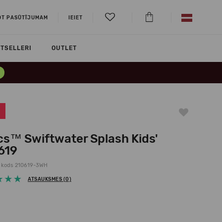
OT PASŪTĪJUMAM
IEIET
TSELLERI
OUTLET
cs™ Swiftwater Splash Kids'
619
 kods 210619-3WH
ATSAUKSMES (0)