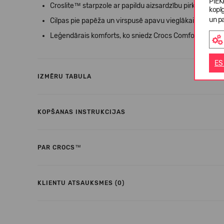
PIEK
Croslite™ starpzole ar papildu aizsardzību pirkstiem un 
kopī
un pa
Cilpas pie papēža un virspusē apavu vieglākai uzvilkšan
Leģendārais komforts, ko sniedz Crocs Comfort™: Izcili 
ES
IZMĒRU TABULA
KOPŠANAS INSTRUKCIJAS
PAR CROCS™
KLIENTU ATSAUKSMES (0)