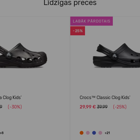
Līdzīgas preces
LABĀK PĀRDOTAIS
-25%
 Clog Kids'
Crocs™ Classic Clog Kids'
99
(-30%)
29,99 €
39.99
(-25%)
+8
+21