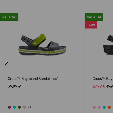
VASARAI
VASARAI
-30%
Previous
Crocs™ Bayaband Sandal Kids'
Crocs™ Baya
39,99 €
27,99 €
39.
+2