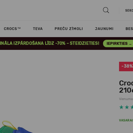
SEK
CROCS™
TEVA
PREČU ZĪMOLI
JAUNUMI
BES
INĀLA IZPĀRDOŠANA LĪDZ -70% – STEIDZIETIES!
IEPIRKTIES →
-38%
Cro
210
Vienuma
VASARAI