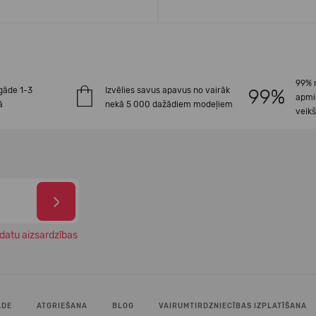
99% 
gāde 1-3
Izvēlies savus apavus no vairāk
apmi
ā
nekā 5 000 dažādiem modeļiem
veik
datu aizsardzības
ĀDE
ATGRIEŠANA
BLOG
VAIRUMTIRDZNIECĪBAS IZPLATĪŠANA