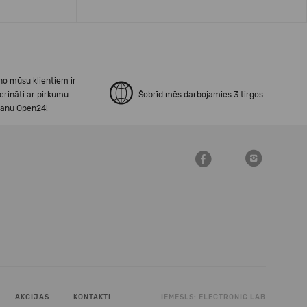
no mūsu klientiem ir
erināti ar pirkumu
Šobrīd mēs darbojamies 3 tirgos
šanu Open24!
AKCIJAS
KONTAKTI
IEMESLS:
ELECTRONIC LAB