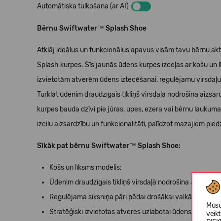
Automātiska tulkošana (ar AI)
Bērnu Swiftwater™ Splash Shoe
Atklāj ideālus un funkcionālus apavus visām tavu bērnu a
Splash kurpes. Šīs jaunās ūdens kurpes izceļas ar košu un līk
izvietotām atverēm ūdens iztecēšanai, regulējamu virsdaļu 
Turklāt ūdenim draudzīgais tīkliņš virsdaļā nodrošina aizsar
kurpes bauda dzīvi pie jūras, upes, ezera vai bērnu lauku
izcilu aizsardzību un funkcionalitāti, palīdzot mazajiem pi
Sīkāk pat bērnu Swiftwater™ Splash Shoe:
Košs un līksms modelis;
Ūdenim draudzīgais tīkliņš virsdaļā nodrošina aizsardz
Regulējama siksniņa pāri pēdai drošākai valkāšanai;
Mūsu
Stratēģiski izvietotas atveres uzlabotai ūdens iztecēša
veik