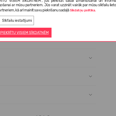
RĪTU VISIEM SĪKDATNĒM", jūs piekrītat šādai izmantošanai un informā
saķeri ūdenī;
gošanai ar mūsu partneriem. Jūs varat uzzināt vairāk par mūsu sīkfailu liet
rtneriem, kā arī mainīt savu piekrišanu sadaļā
Sīkdatņu politika.
ai un novilkšanai;
viegli. Elastīgi. 360 grādu komforts.
Sīkfailu iestatījumi
 PIEKRĪTU VISIEM SĪKDATNĒM