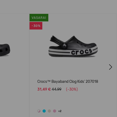
VASARAI
-30%
Next
Crocs™ Bayaband Clog Kids' 207018
31,49 €
44.99
(-30%)
+2