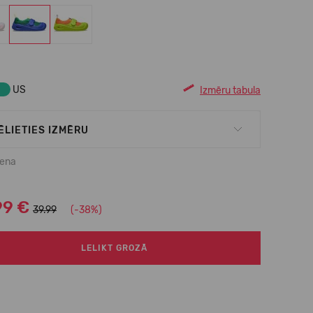
US
Izmēru tabula
ĒLIETIES IZMĒRU
cena
99 €
39.99
(-38%)
LELIKT GROZĀ