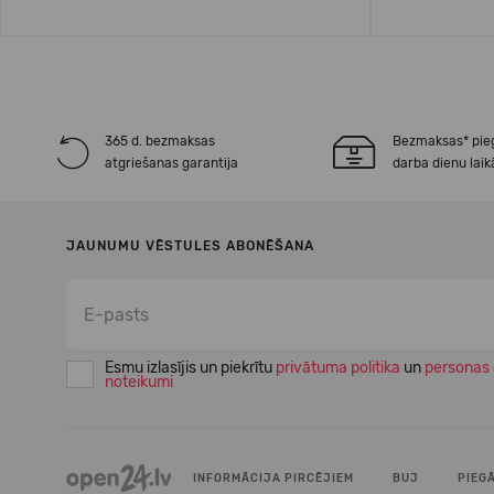
365 d. bezmaksas
Bezmaksas* pie
atgriešanas garantija
darba dienu laik
JAUNUMU VĒSTULES ABONĒŠANA
Esmu izlasījis un piekrītu
privātuma politika
un
personas 
noteikumi
INFORMĀCIJA PIRCĒJIEM
BUJ
PIEG