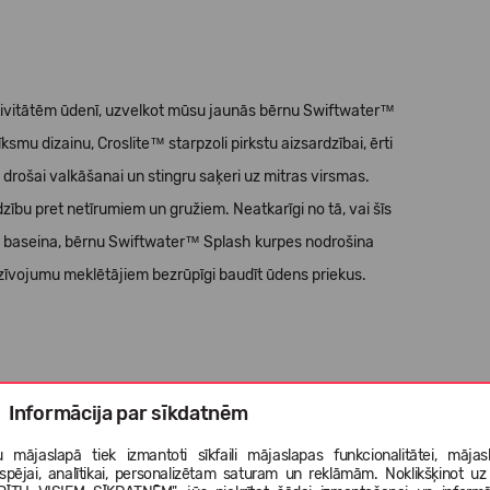
ktivitātēm ūdenī, uzvelkot mūsu jaunās bērnu Swiftwater™
smu dizainu, Croslite™ starpzoli pirkstu aizsardzībai, ērti
drošai valkāšanai un stingru saķeri uz mitras virsmas.
dzību pret netīrumiem un gružiem. Neatkarīgi no tā, vai šīs
ma baseina, bērnu Swiftwater™ Splash kurpes nodrošina
edzīvojumu meklētājiem bezrūpīgi baudīt ūdens priekus.
ību pret netīrumiem un gružiem;
Informācija par sīkdatnēm
 mājaslapā tiek izmantoti sīkfaili mājaslapas funkcionalitātei, mājas
nai;
tspējai, analītikai, personalizētam saturam un reklāmām. Noklikšķinot uz