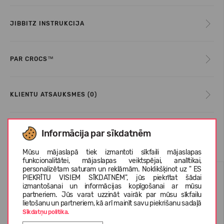
JIBBITZ INSTRUKCIJA
PAR CROCS™
KLIENTU ATSAUKSMES (0)
Informācija par sīkdatnēm
Līdzīgas preces
Mūsu mājaslapā tiek izmantoti sīkfaili mājaslapas
funkcionalitātei, mājaslapas veiktspējai, analītikai,
personalizētam saturam un reklāmām. Noklikšķinot uz " ES
PIEKRĪTU VISIEM SĪKDATNĒM", jūs piekrītat šādai
izmantošanai un informācijas kopīgošanai ar mūsu
partneriem. Jūs varat uzzināt vairāk par mūsu sīkfailu
lietošanu un partneriem, kā arī mainīt savu piekrišanu sadaļā
Sīkdatņu politika.