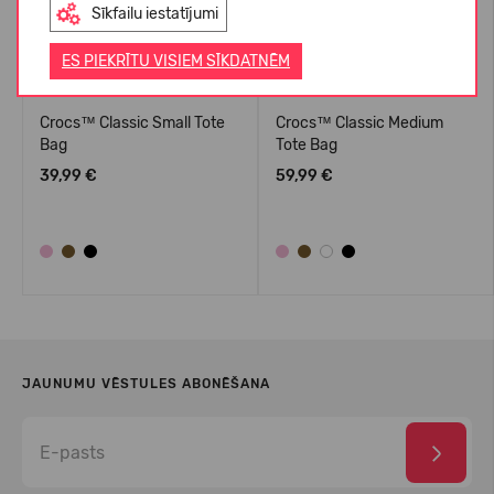
Sīkfailu iestatījumi
ES PIEKRĪTU VISIEM SĪKDATNĒM
Crocs™ Classic Small Tote
Crocs™ Classic Medium
Bag
Tote Bag
39,99 €
59,99 €
JAUNUMU VĒSTULES ABONĒŠANA