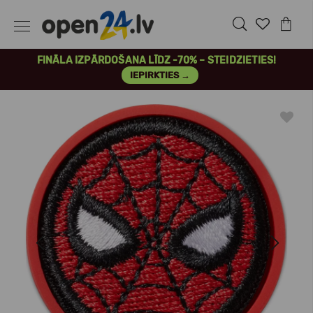
FINĀLA IZPĀRDOŠANA LĪDZ -70% – STEIDZIETIES!
IEPIRKTIES →
Previous
Next