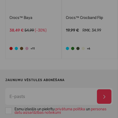
Crocs™ Baya
Crocs™ Crocband Flip
38,49 €
54.99
(-30%)
19,99 €
RMK: 34.99
+11
+6
JAUNUMU VĒSTULES ABONĒŠANA
Esmu izlasījis un piekrītu
privātuma politika
un
personas
datu aizsardzības noteikumi