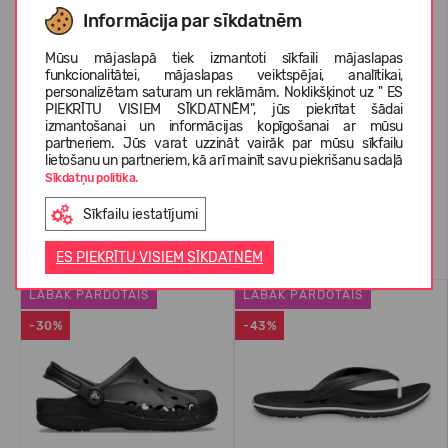
KOPŠANAS INSTRUKCIJAS
Informācija par sīkdatnēm
Mūsu mājaslapā tiek izmantoti sīkfaili mājaslapas
PAR CROCS™
funkcionalitātei, mājaslapas veiktspējai, analītikai,
personalizētam saturam un reklāmām. Noklikšķinot uz " ES
PIEKRĪTU VISIEM SĪKDATNĒM", jūs piekrītat šādai
izmantošanai un informācijas kopīgošanai ar mūsu
partneriem. Jūs varat uzzināt vairāk par mūsu sīkfailu
KLIENTU ATSAUKSMES (1)
lietošanu un partneriem, kā arī mainīt savu piekrišanu sadaļā
Sīkdatņu politika.
Sīkfailu iestatījumi
Līdzīgas preces
ES PIEKRĪTU VISIEM SĪKDATNĒM
LABĀK PĀRDOTAIS
LABĀK PĀRDOTAIS
-30%
-43%