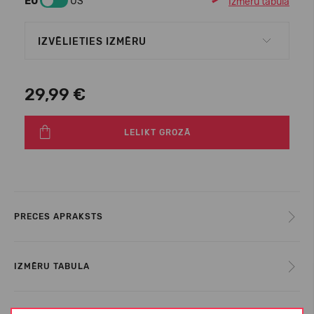
EU
US
Izmēru tabula
IZVĒLIETIES IZMĒRU
29,99 €
LELIKT GROZĀ
PRECES APRAKSTS
IZMĒRU TABULA