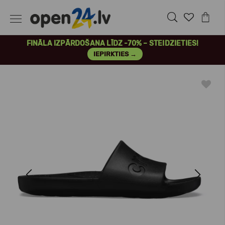
FINĀLA IZPĀRDOŠANA LĪDZ -70% – STEIDZIETIES!
IEPIRKTIES →
Previous
Next