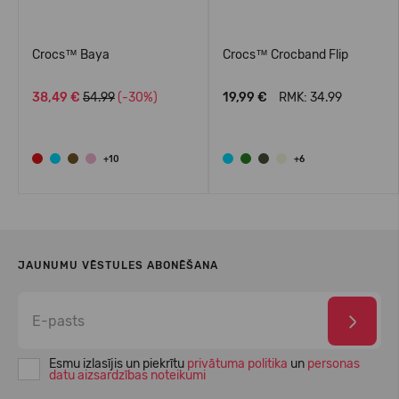
Crocs™ Baya
Crocs™ Crocband Flip
38,49 €
54.99
(-30%)
19,99 €
RMK: 34.99
+10
+6
JAUNUMU VĒSTULES ABONĒŠANA
Esmu izlasījis un piekrītu
privātuma politika
un
personas
datu aizsardzības noteikumi