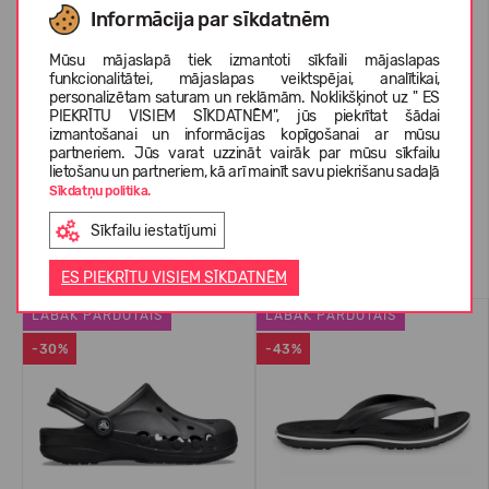
Informācija par sīkdatnēm
Mūsu mājaslapā tiek izmantoti sīkfaili mājaslapas
PAR CROCS™
funkcionalitātei, mājaslapas veiktspējai, analītikai,
personalizētam saturam un reklāmām. Noklikšķinot uz " ES
PIEKRĪTU VISIEM SĪKDATNĒM", jūs piekrītat šādai
izmantošanai un informācijas kopīgošanai ar mūsu
KLIENTU ATSAUKSMES (0)
partneriem. Jūs varat uzzināt vairāk par mūsu sīkfailu
lietošanu un partneriem, kā arī mainīt savu piekrišanu sadaļā
Sīkdatņu politika.
Sīkfailu iestatījumi
Līdzīgas preces
ES PIEKRĪTU VISIEM SĪKDATNĒM
LABĀK PĀRDOTAIS
LABĀK PĀRDOTAIS
-30%
-43%