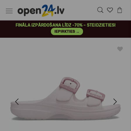
FINĀLA IZPĀRDOŠANA LĪDZ -70% – STEIDZIETIES!
IEPIRKTIES →
Previous
Next