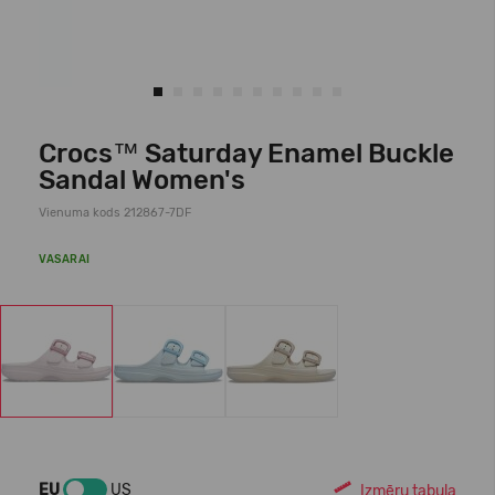
Crocs™ Saturday Enamel Buckle
Sandal Women's
Vienuma kods 212867-7DF
VASARAI
EU
US
Izmēru tabula