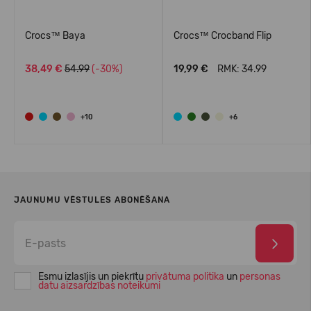
Crocs™ Baya
Crocs™ Crocband Flip
38,49 €
54.99
(-30%)
19,99 €
RMK: 34.99
+10
+6
JAUNUMU VĒSTULES ABONĒŠANA
Esmu izlasījis un piekrītu
privātuma politika
un
personas
datu aizsardzības noteikumi