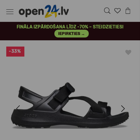
FINĀLA IZPĀRDOŠANA LĪDZ -70% – STEIDZIETIES!
IEPIRKTIES →
-33%
Previous
Next