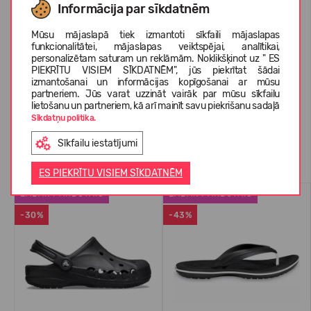
Informācija par sīkdatnēm
Mūsu mājaslapā tiek izmantoti sīkfaili mājaslapas
PAR CROCS™
funkcionalitātei, mājaslapas veiktspējai, analītikai,
personalizētam saturam un reklāmām. Noklikšķinot uz " ES
PIEKRĪTU VISIEM SĪKDATNĒM", jūs piekrītat šādai
izmantošanai un informācijas kopīgošanai ar mūsu
KLIENTU ATSAUKSMES (0)
partneriem. Jūs varat uzzināt vairāk par mūsu sīkfailu
lietošanu un partneriem, kā arī mainīt savu piekrišanu sadaļā
Sīkdatņu politika.
Sīkfailu iestatījumi
Līdzīgas preces
ES PIEKRĪTU VISIEM SĪKDATNĒM
LABĀK PĀRDOTAIS
LABĀK PĀRDOTAIS
-30%
-43%