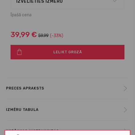
IZVĒLIETIES IZMĒRU
Īpašā cena
39,99 €
59.99
(-33%)
LELIKT GROZĀ
PRECES APRAKSTS
IZMĒRU TABULA
KOPŠANAS INSTRUKCIJAS