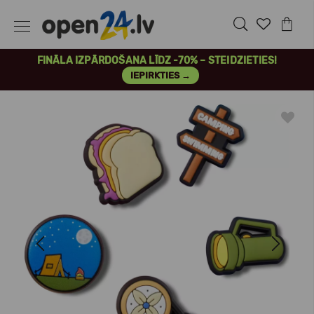
FINĀLA IZPĀRDOŠANA LĪDZ -70% – STEIDZIETIES!
IEPIRKTIES →
Previous
Next