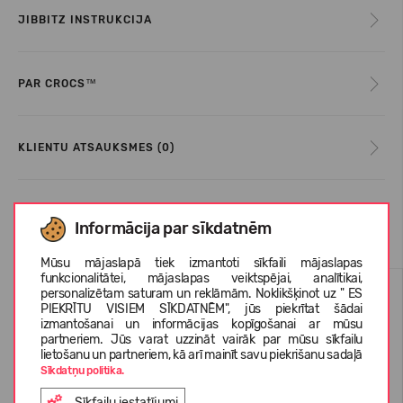
JIBBITZ INSTRUKCIJA
PAR CROCS™
KLIENTU ATSAUKSMES (0)
Līdzīgas preces
Informācija par sīkdatnēm
Mūsu mājaslapā tiek izmantoti sīkfaili mājaslapas
funkcionalitātei, mājaslapas veiktspējai, analītikai,
personalizētam saturam un reklāmām. Noklikšķinot uz " ES
PIEKRĪTU VISIEM SĪKDATNĒM", jūs piekrītat šādai
izmantošanai un informācijas kopīgošanai ar mūsu
partneriem. Jūs varat uzzināt vairāk par mūsu sīkfailu
lietošanu un partneriem, kā arī mainīt savu piekrišanu sadaļā
Sīkdatņu politika.
Sīkfailu iestatījumi