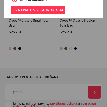
ES PIEKRĪTU VISIEM SĪKDATNĒM
Crocs™ Classic Small Tote
Crocs™ Classic Medium
Bag
Tote Bag
39,99 €
59,99 €
JAUNUMU VĒSTULES ABONĒŠANA
Esmu izlasījis un piekrītu
privātuma politika
un
personas
datu aizsardzības noteikumi