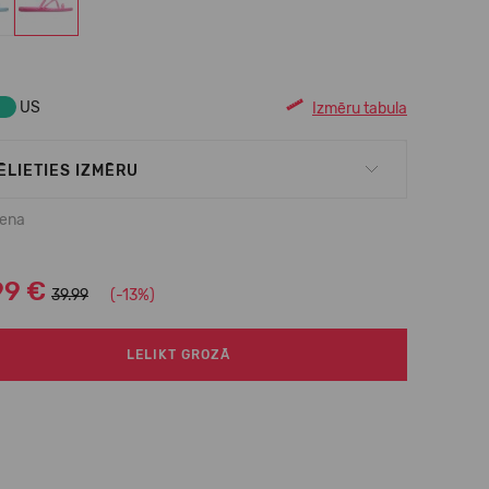
US
Izmēru tabula
ĒLIETIES IZMĒRU
cena
99 €
39.99
(-13%)
LELIKT GROZĀ