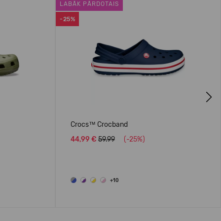
LABĀK PĀRDOTAIS
-25%
Next
Crocs™ Crocband
44,99 €
59.99
(-25%)
+10