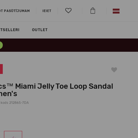
OT PASŪTĪJUMAM
IEIET
TSELLERI
OUTLET
cs™ Miami Jelly Toe Loop Sandal
en's
 kods 212865-7DA