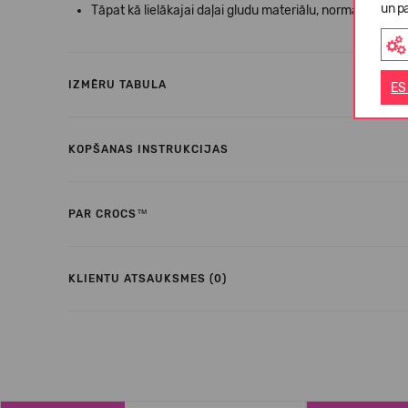
un pa
Tāpat kā lielākajai daļai gludu materiālu, normālas lieto
IZMĒRU TABULA
ES
KOPŠANAS INSTRUKCIJAS
PAR CROCS™
KLIENTU ATSAUKSMES (0)