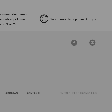
no mūsu klientiem ir
erināti ar pirkumu
Šobrīd mēs darbojamies 3 tirgos
šanu Open24!
AKCIJAS
KONTAKTI
IEMESLS:
ELECTRONIC LAB