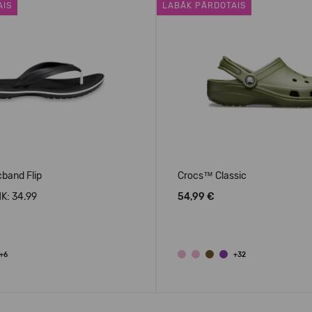
AIS
LABĀK PĀRDOTAIS
band Flip
Crocs™ Classic
K: 34.99
54,99 €
+6
+32