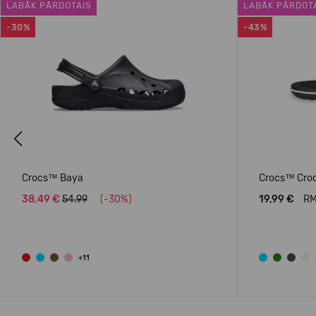
LABĀK PĀRDOTAIS
LABĀK PĀRDOT
-30%
-43%
Previous
Crocs™ Baya
Crocs™ Croc
38,49 €
54.99
(-30%)
19,99 €
RM
+11