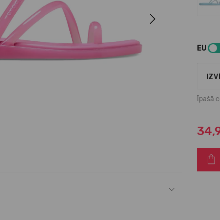
Next
EU
IZV
Īpašā 
34,