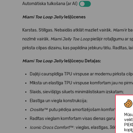
Automātiska tulkošana (ar AI)
Miami Toe Loop Jelly
Iešļūcenes
Karstas. Stilīgas. Nebaidās atklāt mazliet vairāk.
Miami
ir b
nozīmē vairāk.
Miami Jelly Toe Loop
piešķir rotaļīgumu ar s
pirksta cilpas dizainu, kas papildina jebkuru tēlu. Radītas, l
Miami Toe Loop Jelly
Iešļūceņu Detaļas:
Daļēji caurspīdīga TPU virspuse ar modernu pirksta cilp
Mīksta un elastīga TPU virspuse komfortam jau no pirm
Slaids, sievišķīgs siluets minimālistiskam izskatam;
Elastīga un viegla konstrukcija;
Croslite™
putu pēdiņa amortizējošam komfortam;
Mūsu
Radītas vieglam komfortam visas dienas garumā;
veik
PIEK
Iconic Crocs Comfort™
: vieglas, elastīgas, 360° komfor
kopī