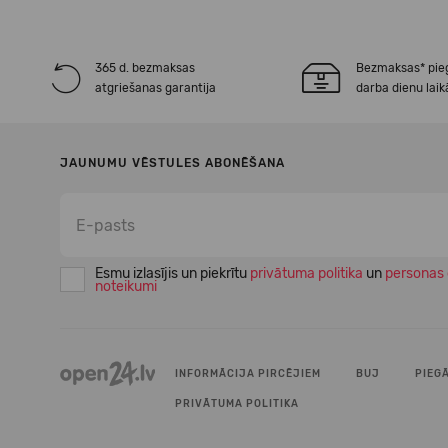
365 d. bezmaksas
Bezmaksas* pie
atgriešanas garantija
darba dienu laik
JAUNUMU VĒSTULES ABONĒŠANA
Esmu izlasījis un piekrītu
privātuma politika
un
personas 
noteikumi
INFORMĀCIJA PIRCĒJIEM
BUJ
PIEG
PRIVĀTUMA POLITIKA