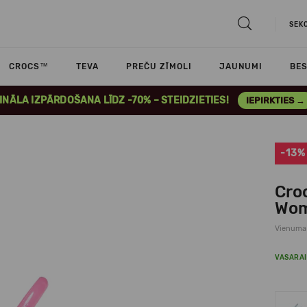
SEK
CROCS™
TEVA
PREČU ZĪMOLI
JAUNUMI
BES
INĀLA IZPĀRDOŠANA LĪDZ -70% – STEIDZIETIES!
IEPIRKTIES →
-13%
Cro
Wom
Vienuma
VASARAI