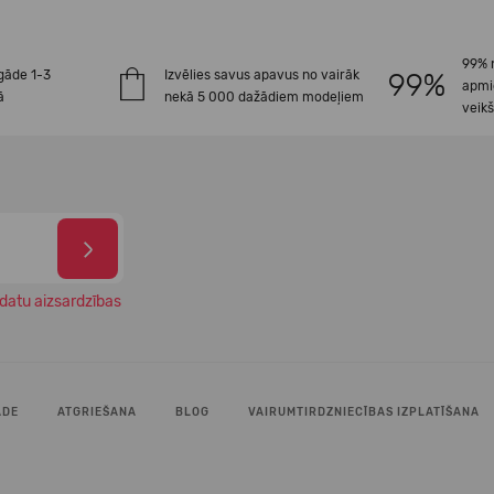
99% 
gāde 1-3
Izvēlies savus apavus no vairāk
apmi
ā
nekā 5 000 dažādiem modeļiem
veik
datu aizsardzības
ĀDE
ATGRIEŠANA
BLOG
VAIRUMTIRDZNIECĪBAS IZPLATĪŠANA