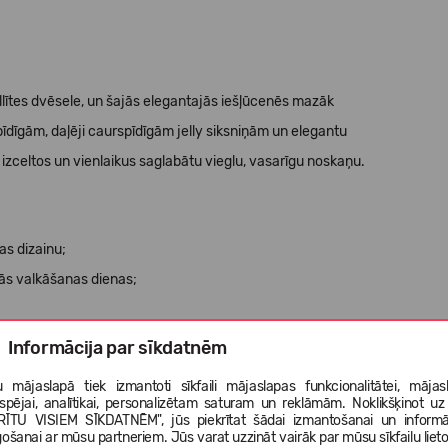
allītes dvēsele, un šajās elegantajās iešļūcenēs mazāk
pīdīgām, daļēji caurspīdīgām jelly siksniņām un elegantu
ai izceltos un vienlaikus saglabātu vieglu, vasarīgu noskaņu.
as dizainu;
ās valkāšanas dienas;
Informācija par sīkdatnēm
 mājaslapā tiek izmantoti sīkfaili mājaslapas funkcionalitātei, mājas
tspējai, analītikai, personalizētam saturam un reklāmām. Noklikšķinot uz
RĪTU VISIEM SĪKDATNĒM", jūs piekrītat šādai izmantošanai un informā
ts;
gošanai ar mūsu partneriem. Jūs varat uzzināt vairāk par mūsu sīkfailu liet