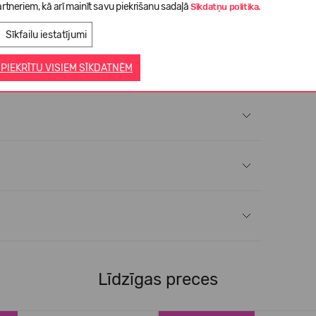
rtneriem, kā arī mainīt savu piekrišanu sadaļā
Sīkdatņu politika.
šanas laikā var rasties skrāpējumi.
Sīkfailu iestatījumi
 PIEKRĪTU VISIEM SĪKDATNĒM
Līdzīgas preces