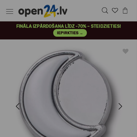
FINĀLA IZPĀRDOŠANA LĪDZ -70% – STEIDZIETIES!
IEPIRKTIES →
Previous
Next