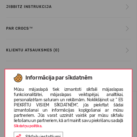
JIBBITZ INSTRUKCIJA
PAR CROCS™
KLIENTU ATSAUKSMES (0)
Līdzīgas preces
Informācija par sīkdatnēm
Mūsu mājaslapā tiek izmantoti sīkfaili mājaslapas
funkcionalitātei, mājaslapas veiktspējai, analītikai,
personalizētam saturam un reklāmām. Noklikšķinot uz " ES
PIEKRĪTU VISIEM SĪKDATNĒM", jūs piekrītat šādai
izmantošanai un informācijas kopīgošanai ar mūsu
partneriem. Jūs varat uzzināt vairāk par mūsu sīkfailu
lietošanu un partneriem, kā arī mainīt savu piekrišanu sadaļā
Sīkdatņu politika.
Sīkfailu iestatījumi