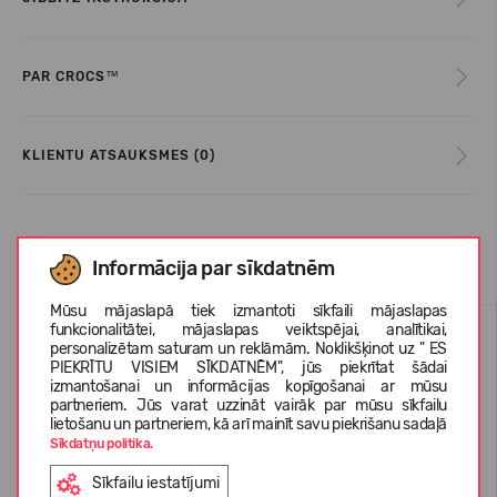
PAR CROCS™
KLIENTU ATSAUKSMES (0)
Līdzīgas preces
Informācija par sīkdatnēm
Mūsu mājaslapā tiek izmantoti sīkfaili mājaslapas
funkcionalitātei, mājaslapas veiktspējai, analītikai,
personalizētam saturam un reklāmām. Noklikšķinot uz " ES
PIEKRĪTU VISIEM SĪKDATNĒM", jūs piekrītat šādai
izmantošanai un informācijas kopīgošanai ar mūsu
partneriem. Jūs varat uzzināt vairāk par mūsu sīkfailu
lietošanu un partneriem, kā arī mainīt savu piekrišanu sadaļā
Sīkdatņu politika.
Sīkfailu iestatījumi