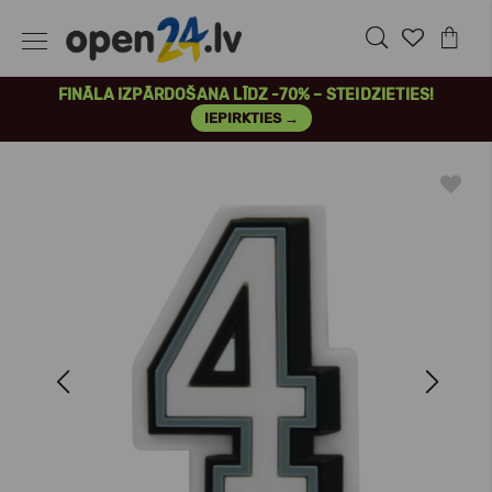
FINĀLA IZPĀRDOŠANA LĪDZ -70% – STEIDZIETIES!
IEPIRKTIES →
Previous
Next