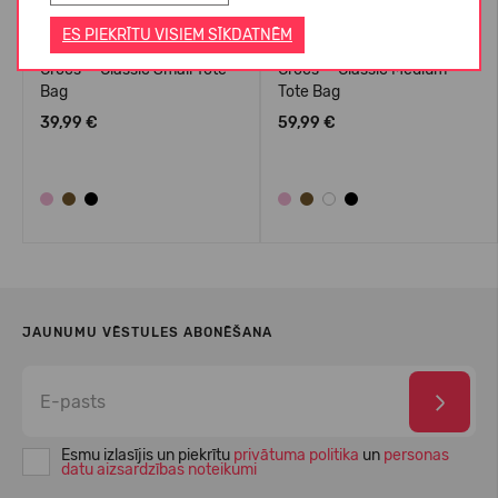
ES PIEKRĪTU VISIEM SĪKDATNĒM
Crocs™ Classic Small Tote
Crocs™ Classic Medium
Bag
Tote Bag
39,99 €
59,99 €
JAUNUMU VĒSTULES ABONĒŠANA
Esmu izlasījis un piekrītu
privātuma politika
un
personas
datu aizsardzības noteikumi