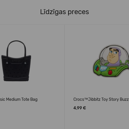
Līdzīgas preces
sic Medium Tote Bag
Crocs™Jibbitz Toy Story Buzz
4,99 €