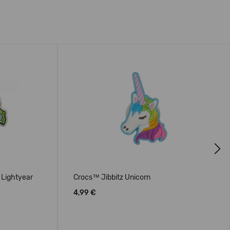
Next
 Lightyear
Crocs™ Jibbitz Unicorn
4,99 €