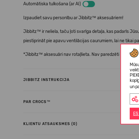
Automātiska tulkošana (ar AI)
Izpaudiet savu personību ar Jibbitz™ aksesuāriem!
Jibbitz™ ir neliela, taču ļoti svarīga detaļa, kas padarīs 
piestiprināt pie apavu ventilācijas caurumiem, lai ne tikai pa
*Jibbitz™ aksesuāri nav rotaļlieta. Nav paredzēti bērniem
Mūsu
veik
PIEK
JIBBITZ INSTRUKCIJA
kopī
un pa
PAR CROCS™
ES
KLIENTU ATSAUKSMES (0)