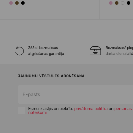
365 d. bezmaksas
Bezmaksas* pie
atgriešanas garantija
darba dienu laik
JAUNUMU VĒSTULES ABONĒŠANA
Esmu izlasījis un piekrītu
privātuma politika
un
personas 
noteikumi