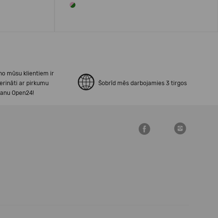
no mūsu klientiem ir
erināti ar pirkumu
Šobrīd mēs darbojamies 3 tirgos
šanu Open24!