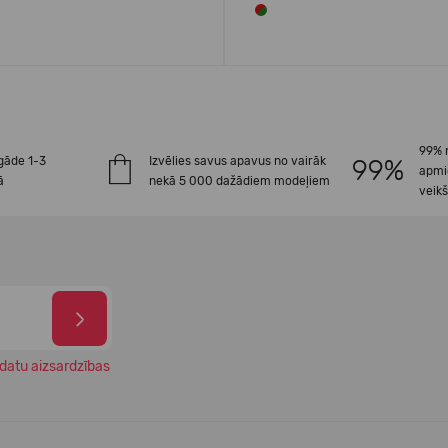
99% 
gāde 1-3
Izvēlies savus apavus no vairāk
apmi
ā
nekā 5 000 dažādiem modeļiem
veik
datu aizsardzības