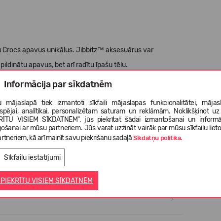
Jūsu Crocs apavus unikālus. Jibbitz™ aksesuārus var
pildinātu apavus, bet arī radītu īpašu tēlu.
Informācija par sīkdatnēm
 līdz 3 gadu vecumam.
 mājaslapā tiek izmantoti sīkfaili mājaslapas funkcionalitātei, mājas
tspējai, analītikai, personalizētam saturam un reklāmām. Noklikšķinot uz
RĪTU VISIEM SĪKDATNĒM", jūs piekrītat šādai izmantošanai un informā
gošanai ar mūsu partneriem. Jūs varat uzzināt vairāk par mūsu sīkfailu liet
rtneriem, kā arī mainīt savu piekrišanu sadaļā
Sīkdatņu politika.
Sīkfailu iestatījumi
 PIEKRĪTU VISIEM SĪKDATNĒM