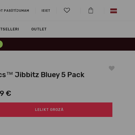
OT PASŪTĪJUMAM
IEIET
TSELLERI
OUTLET
cs™ Jibbitz Bluey 5 Pack
99 €
LELIKT GROZĀ