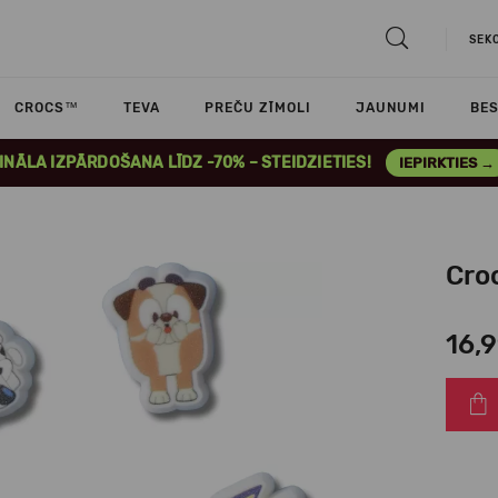
SEK
CROCS™
TEVA
PREČU ZĪMOLI
JAUNUMI
BES
INĀLA IZPĀRDOŠANA LĪDZ -70% – STEIDZIETIES!
IEPIRKTIES →
Cro
16,