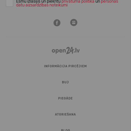
Esmu izlasījis un piekrītu
privātuma politika
un
personas
datu aizsardzības noteikumi
INFORMĀCIJA PIRCĒJIEM
BUJ
PIEGĀDE
ATGRIEŠANA
BLOG