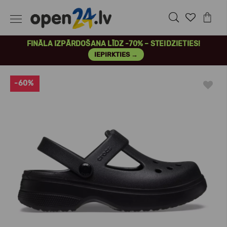
FINĀLA IZPĀRDOŠANA LĪDZ -70% – STEIDZIETIES!
IEPIRKTIES →
-60%
Previous
Next