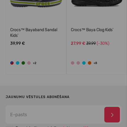
Crocs™ Bayaband Sandal
Crocs™ Baya Clog Kids'
Kids'
39,99 €
27,99 €
39.99
(-30%)
+2
+8
JAUNUMU VĒSTULES ABONĒŠANA