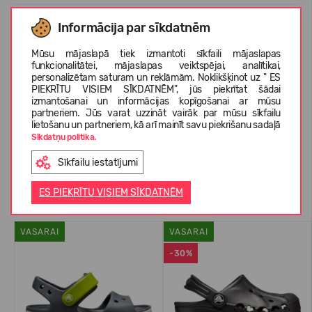
Informācija par sīkdatnēm
KOPŠANAS INSTRUKCIJAS
Mūsu mājaslapā tiek izmantoti sīkfaili mājaslapas
funkcionalitātei, mājaslapas veiktspējai, analītikai,
personalizētam saturam un reklāmām. Noklikšķinot uz " ES
PAR CROCS™
PIEKRĪTU VISIEM SĪKDATNĒM", jūs piekrītat šādai
izmantošanai un informācijas kopīgošanai ar mūsu
partneriem. Jūs varat uzzināt vairāk par mūsu sīkfailu
lietošanu un partneriem, kā arī mainīt savu piekrišanu sadaļā
KLIENTU ATSAUKSMES (0)
Sīkdatņu politika.
Sīkfailu iestatījumi
Līdzīgas preces
ES PIEKRĪTU VISIEM SĪKDATNĒM
VASARAI
VASARAI
-30%