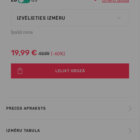
EU
US
Izmēru tabula
IZVĒLIETIES IZMĒRU
Īpašā cena
19,99 €
49.99
(-60%)
LELIKT GROZĀ
PRECES APRAKSTS
IZMĒRU TABULA