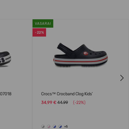
VASARAI
-22%
Next
207018
Crocs™ Crocband Clog Kids'
34,99 €
44.99
(-22%)
+5