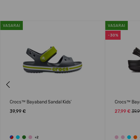
VASARAI
VASARAI
-30%
Previous
Crocs™ Bayaband Sandal Kids'
Crocs™ Baya
39,99 €
27,99 €
39.
+2