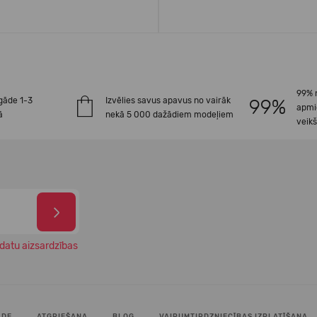
99% 
gāde 1-3
Izvēlies savus apavus no vairāk
apmi
ā
nekā 5 000 dažādiem modeļiem
veik
datu aizsardzības