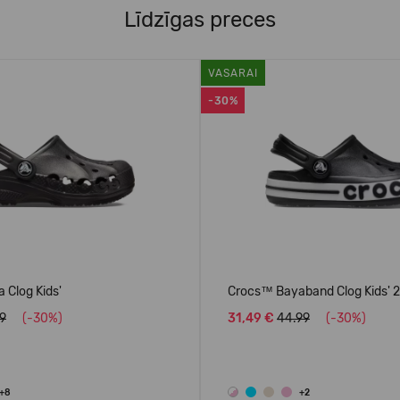
Līdzīgas preces
VASARAI
-30%
 Clog Kids'
Crocs™ Bayaband Clog Kids' 
99
(-30%)
31,49 €
44.99
(-30%)
+8
+2