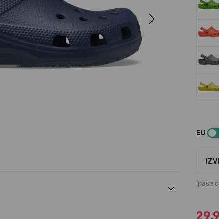
Next
EU
IZV
Īpašā 
29,