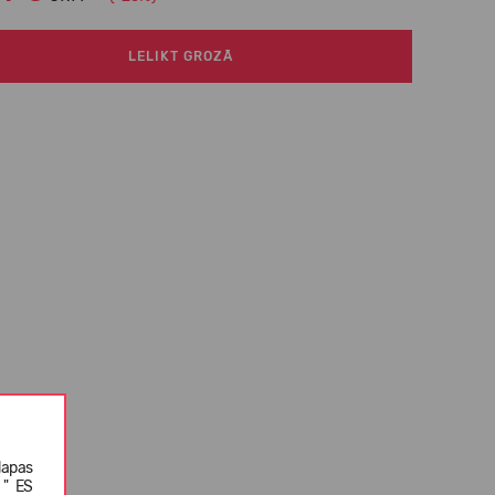
LELIKT GROZĀ
lapas
 " ES