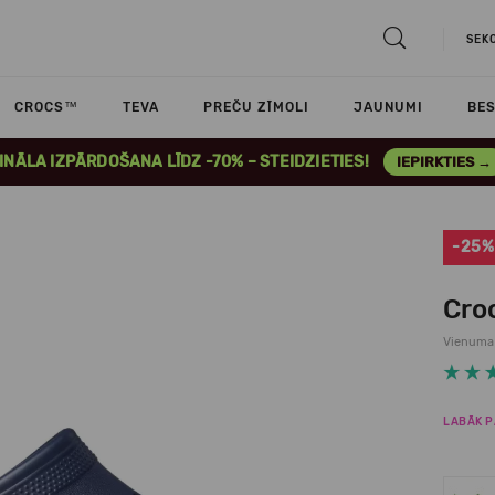
SEK
CROCS™
TEVA
PREČU ZĪMOLI
JAUNUMI
BES
INĀLA IZPĀRDOŠANA LĪDZ -70% – STEIDZIETIES!
IEPIRKTIES →
-25%
Croc
Vienuma
LABĀK P