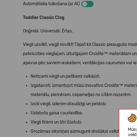
Automātiska tulkošana (ar AI)
Toddler Classic Clog
Oriģināli. Universāli. Ērtas.
Viegli uzvilkt, viegli novilkt! Tāpat kā Classic pieaugušo mo
pateicoties vieglajam, izturīgajam Croslite™ materiālam un
apavus pēc saviem ieskatiem; ventilācijas caurumos var ie
Neticami viegli un patīkami valkājot;
Izgatavoti, izmantojot mūsu inovatīvo Croslite™ materiā
materiālu, piemēram, cepameļļas no citām nozarēm;
Izcili viegli, ūdenim draudzīgi un peldoši;
Uzlabota gaisa caurlaidība;
Viegli tīrāmi un ātri žūstoši;
Mūsu
Grozāmas siksniņas aizmugurē drošākai valkāšanai;
veik