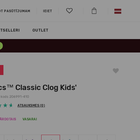
OT PASŪTĪJUMAM
IEIET
TSELLERI
OUTLET
s™ Classic Clog Kids'
 kods 206991-410
ATSAUKSMES (0)
ĀRDOTAIS
VASARAI