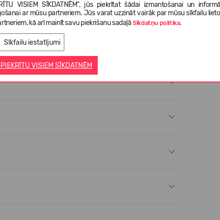
RĪTU VISIEM SĪKDATNĒM", jūs piekrītat šādai izmantošanai un informā
gošanai ar mūsu partneriem. Jūs varat uzzināt vairāk par mūsu sīkfailu liet
viegli. Elastīgi. 360 grādu komforts.
rtneriem, kā arī mainīt savu piekrišanu sadaļā
Sīkdatņu politika.
Sīkfailu iestatījumi
 PIEKRĪTU VISIEM SĪKDATNĒM