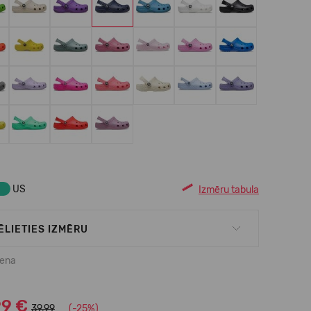
US
Izmēru tabula
ĒLIETIES IZMĒRU
cena
99 €
39.99
(-25%)