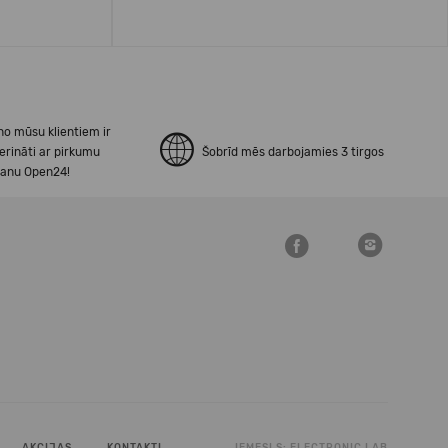
no mūsu klientiem ir
erināti ar pirkumu
Šobrīd mēs darbojamies 3 tirgos
šanu Open24!