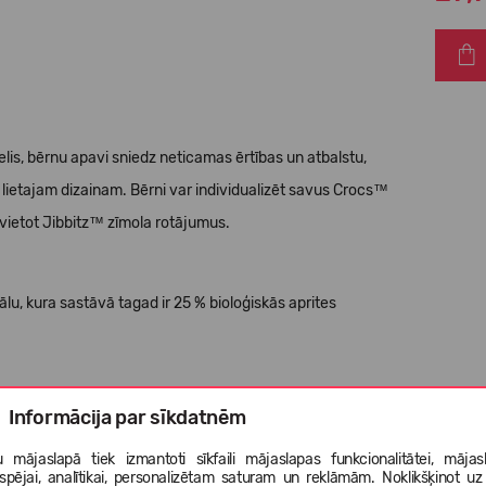
delis, bērnu apavi sniedz neticamas ērtības un atbalstu,
 lietajam dizainam. Bērni var individualizēt savus Crocs™
vietot Jibbitz™ zīmola rotājumus.
lu, kura sastāvā tagad ir 25 % bioloģiskās aprites
Informācija par sīkdatnēm
 mājaslapā tiek izmantoti sīkfaili mājaslapas funkcionalitātei, mājas
tspējai, analītikai, personalizētam saturam un reklāmām. Noklikšķinot uz