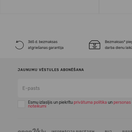
365 d. bezmaksas
Bezmaksas* pie
atgriešanas garantija
darba dienu laik
JAUNUMU VĒSTULES ABONĒŠANA
Esmu izlasījis un piekrītu
privātuma politika
un
personas 
noteikumi