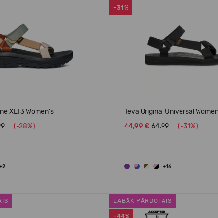
-31%
ane XLT3 Women's
Teva Original Universal Women
99
(-28%)
44,99 €
64.99
(-31%)
+2
+16
AIS
LABĀK PĀRDOTAIS
-44%