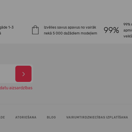
99% 
gāde 1-3
Izvēlies savus apavus no vairāk
apmi
ā
nekā 5 000 dažādiem modeļiem
veik
datu aizsardzības
ĀDE
ATGRIEŠANA
BLOG
VAIRUMTIRDZNIECĪBAS IZPLATĪŠANA