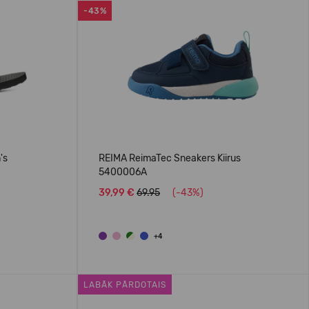
-43%
's
REIMA ReimaTec Sneakers Kiirus
5400006A
39,99 €
69.95
(-43%)
+4
LABĀK PĀRDOTAIS