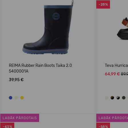
-28%
REIMA Rubber Rain Boots Taika 2.0
Teva Hurric
5400001A
64,99 €
89.
39,95 €
LABĀK PĀRDOTAIS
LABĀK PĀRDOT
-43%
-58%