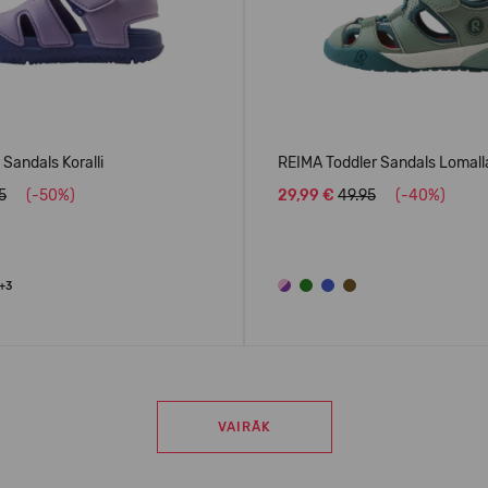
Sandals Koralli
REIMA Toddler Sandals Lomal
5
(-50%)
29,99 €
49.95
(-40%)
+3
VAIRĀK