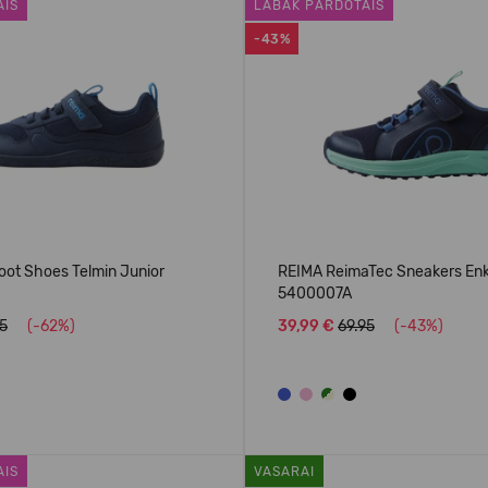
AIS
LABĀK PĀRDOTAIS
-43%
oot Shoes Telmin Junior
REIMA ReimaTec Sneakers En
5400007A
95
(-62%)
39,99 €
69.95
(-43%)
AIS
VASARAI