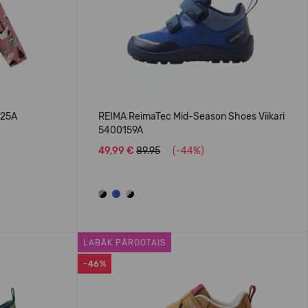
025A
REIMA ReimaTec Mid-Season Shoes Viikari
5400159A
49,99 €
89.95
(-44%)
LABĀK PĀRDOTAIS
-46%