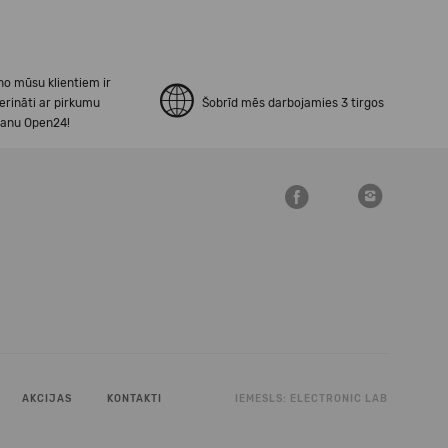
no mūsu klientiem ir
erināti ar pirkumu
Šobrīd mēs darbojamies 3 tirgos
šanu Open24!
AKCIJAS
KONTAKTI
IEMESLS:
ELECTRONIC LAB