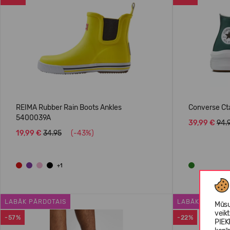
REIMA Rubber Rain Boots Ankles
Converse Ct
5400039A
39,99 €
94.
19,99 €
34.95
(-43%)
+1
LABĀK PĀRDOTAIS
LABĀK PĀRDOT
Mūsu
veik
-57%
-22%
PIEK