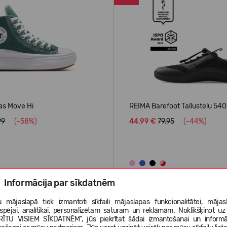
as Move Hi
REIMA Barefoot Tallustelu 54
99
(-58%)
44,99 €
79.95
(-44%)
Informācija par sīkdatnēm
AIS
VASARAI
 mājaslapā tiek izmantoti sīkfaili mājaslapas funkcionalitātei, mājas
tspējai, analītikai, personalizētam saturam un reklāmām. Noklikšķinot uz
-40%
RĪTU VISIEM SĪKDATNĒM", jūs piekrītat šādai izmantošanai un informā