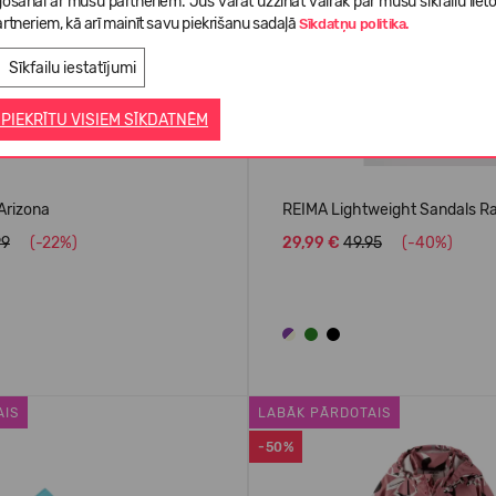
gošanai ar mūsu partneriem. Jūs varat uzzināt vairāk par mūsu sīkfailu liet
rtneriem, kā arī mainīt savu piekrišanu sadaļā
Sīkdatņu politika.
Sīkfailu iestatījumi
 PIEKRĪTU VISIEM SĪKDATNĒM
Arizona
REIMA Lightweight Sandals R
99
(-22%)
29,99 €
49.95
(-40%)
AIS
LABĀK PĀRDOTAIS
-50%