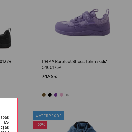
00137B
REIMA Barefoot Shoes Telmin Kids'
5400175A
74,95 €
+2
WATERPROOF
lapas
 " ES
-22%
cijas