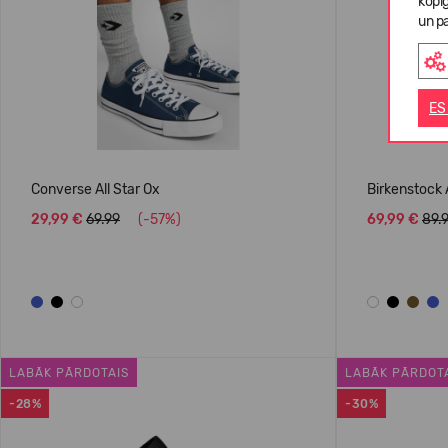
kopī
un pa
ES
Converse All Star Ox
Birkenstock 
29,99 €
69.99
(-57%)
69,99 €
89.
LABĀK PĀRDOTAIS
LABĀK PĀRDOT
-28%
-30%