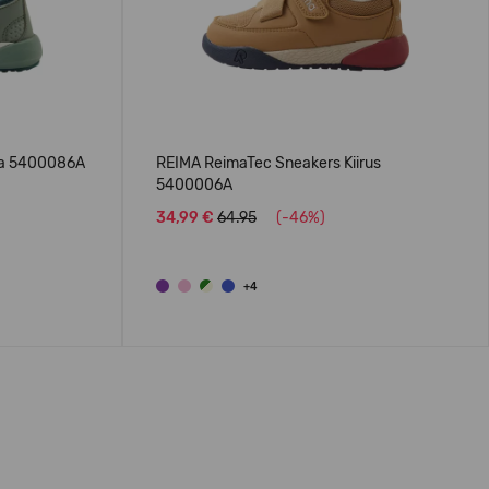
la 5400086A
REIMA ReimaTec Sneakers Kiirus
5400006A
34,99 €
64.95
(-46%)
+4