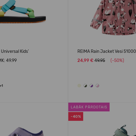
 Universal Kids'
REIMA Rain Jacket Vesi 5100
K: 49.99
24,99 €
49.95
(-50%)
+1
LABĀK PĀRDOTAIS
-40%