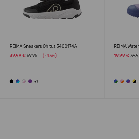
REIMA Sneakers Ohitus 5400174A
REIMA Water 
39,99 €
69.95
(-43%)
19,99 €
39.9
+1