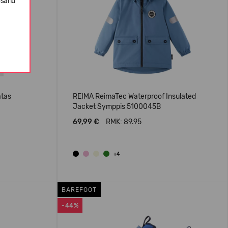
ošanu
atas
REIMA ReimaTec Waterproof Insulated
Jacket Symppis 5100045B
69,99 €
RMK: 89.95
+4
BAREFOOT
-44%