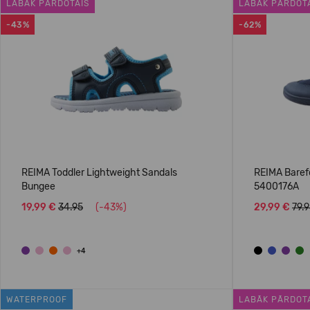
LABĀK PĀRDOTAIS
LABĀK PĀRDOT
-43%
-62%
REIMA Toddler Lightweight Sandals
REIMA Baref
Bungee
5400176A
19,99 €
34.95
(-43%)
29,99 €
79.
+4
WATERPROOF
LABĀK PĀRDOT