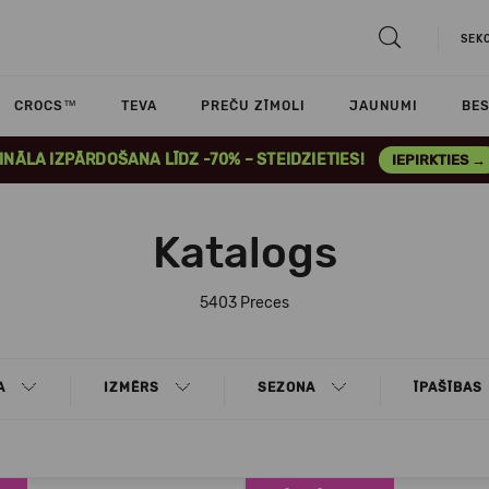
SEK
CROCS™
TEVA
PREČU ZĪMOLI
JAUNUMI
BES
INĀLA IZPĀRDOŠANA LĪDZ -70% – STEIDZIETIES!
IEPIRKTIES →
Katalogs
5403 Preces
A
IZMĒRS
SEZONA
ĪPAŠĪBAS