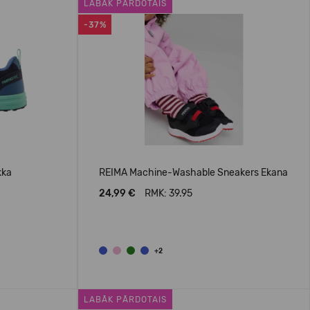
LABĀK PĀRDOTAIS
-37%
kka
REIMA Machine-Washable Sneakers Ekana
24,99 €
RMK: 39.95
+2
LABĀK PĀRDOTAIS