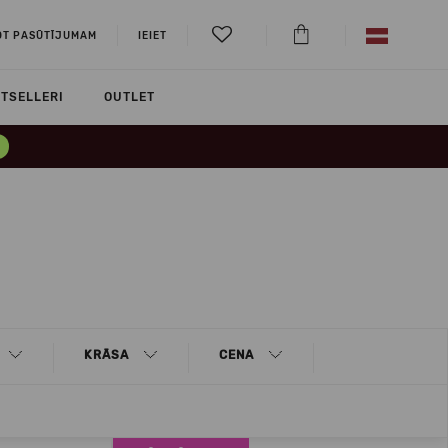
OT PASŪTĪJUMAM
IEIET
TSELLERI
OUTLET
KRĀSA
CENA