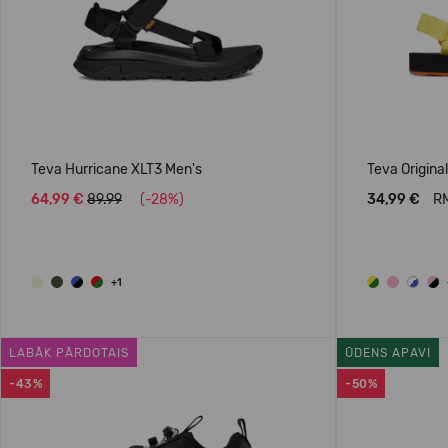
Teva Hurricane XLT3 Men's
Teva Original
64,99 €
89.99
(-28%)
34,99 €
RM
+1
LABĀK PĀRDOTAIS
ŪDENS APAVI
-43%
-50%