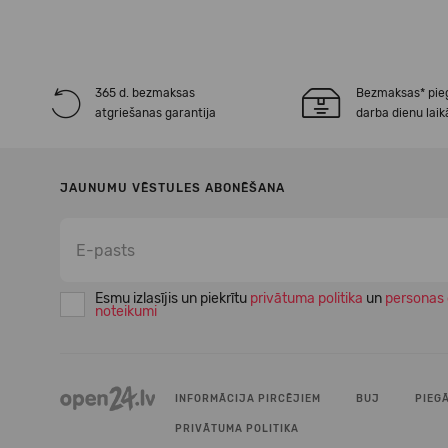
365 d. bezmaksas
Bezmaksas* pie
atgriešanas garantija
darba dienu laik
JAUNUMU VĒSTULES ABONĒŠANA
Esmu izlasījis un piekrītu
privātuma politika
un
personas 
noteikumi
INFORMĀCIJA PIRCĒJIEM
BUJ
PIEG
PRIVĀTUMA POLITIKA