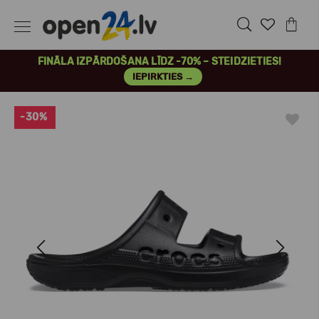
FINĀLA IZPĀRDOŠANA LĪDZ -70% – STEIDZIETIES!
IEPIRKTIES →
-30%
Previous
Next