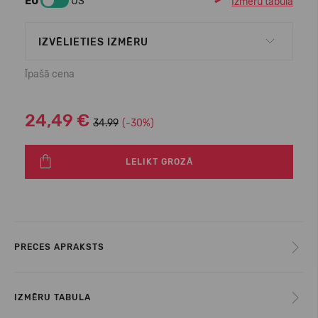
EU
US
Izmēru tabula
IZVĒLIETIES IZMĒRU
Īpašā cena
24,49 €
34.99
(-30%)
LELIKT GROZĀ
PRECES APRAKSTS
IZMĒRU TABULA