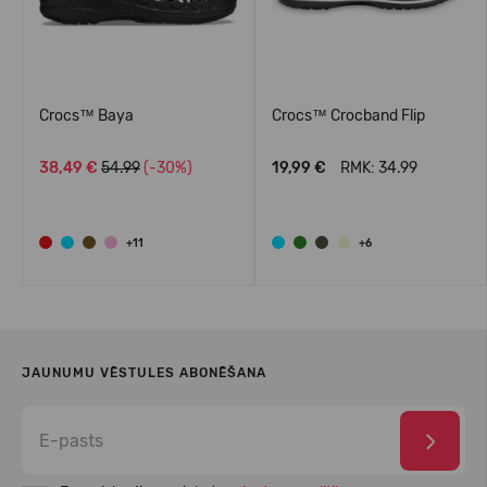
Crocs™ Baya
Crocs™ Crocband Flip
38,49 €
54.99
(-30%)
19,99 €
RMK: 34.99
+11
+6
JAUNUMU VĒSTULES ABONĒŠANA