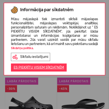
Informācija par sīkdatnēm
KOPŠANAS INSTRUKCIJAS
Mūsu mājaslapā tiek izmantoti sīkfaili mājaslapas
funkcionalitātei, mājaslapas veiktspējai, analītikai,
personalizētam saturam un reklāmām. Noklikšķinot uz " ES
PAR CROCS™
PIEKRĪTU VISIEM SĪKDATNĒM", jūs piekrītat šādai
izmantošanai un informācijas kopīgošanai ar mūsu
partneriem. Jūs varat uzzināt vairāk par mūsu sīkfailu
lietošanu un partneriem, kā arī mainīt savu piekrišanu sadaļā
KLIENTU ATSAUKSMES (2)
Sīkdatņu politika.
Sīkfailu iestatījumi
Līdzīgas preces
ES PIEKRĪTU VISIEM SĪKDATNĒM
LABĀK PĀRDOTAIS
LABĀK PĀRDOTAIS
-30%
-43%