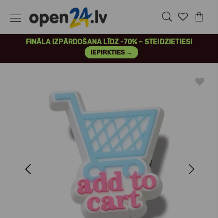
FINĀLA IZPĀRDOŠANA LĪDZ -70% – STEIDZIETIES!
IEPIRKTIES →
Previous
Next