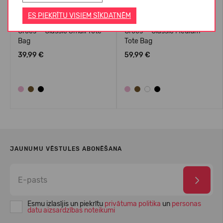
ES PIEKRĪTU VISIEM SĪKDATNĒM
Crocs™ Classic Small Tote
Crocs™ Classic Medium
Bag
Tote Bag
39,99 €
59,99 €
JAUNUMU VĒSTULES ABONĒŠANA
Esmu izlasījis un piekrītu
privātuma politika
un
personas
datu aizsardzības noteikumi