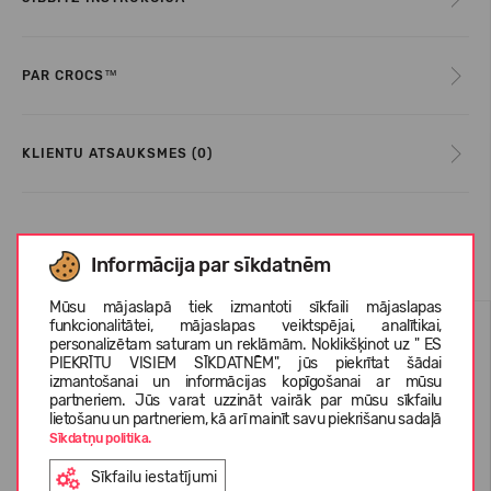
PAR CROCS™
KLIENTU ATSAUKSMES (0)
Līdzīgas preces
Informācija par sīkdatnēm
Mūsu mājaslapā tiek izmantoti sīkfaili mājaslapas
funkcionalitātei, mājaslapas veiktspējai, analītikai,
personalizētam saturam un reklāmām. Noklikšķinot uz " ES
PIEKRĪTU VISIEM SĪKDATNĒM", jūs piekrītat šādai
izmantošanai un informācijas kopīgošanai ar mūsu
partneriem. Jūs varat uzzināt vairāk par mūsu sīkfailu
lietošanu un partneriem, kā arī mainīt savu piekrišanu sadaļā
Sīkdatņu politika.
Sīkfailu iestatījumi