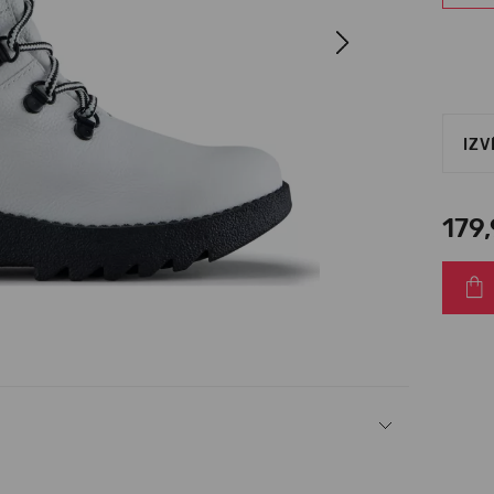
Next
IZV
179