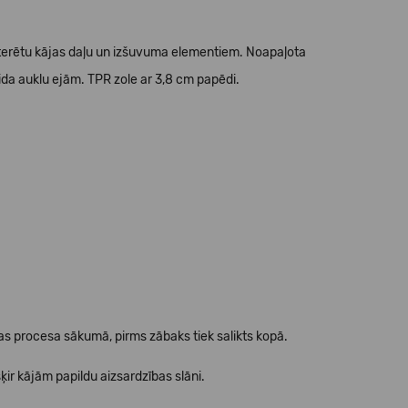
sterētu kājas daļu un izšuvuma elementiem. Noapaļota
ida auklu ejām. TPR zole ar 3,8 cm papēdi.
procesa sākumā, pirms zābaks tiek salikts kopā.
ķir kājām papildu aizsardzības slāni.