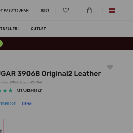
OT PASŪTĪJUMAM
IEIET
TSELLERI
OUTLET
GAR 39068 Original2 Leather
kods 39068 Original2-Whit
ATSAUKSMES (2)
TERPROOF
ZIEMAI