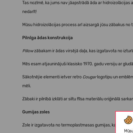
Tas nozīmē, ka jums nav jāapstrādā āda ar hidroizolācijas 
nedarīt!
Mūsu hidroizolācijas process arī aizsargā jūsu zābakus no tr
Pilnīga ādas konstrukcija
Pillow
zābakam ir ādas virsējā daļa, kas izgatavota no iztur
Mēs esam atjauninājuši klasisko 1970. gadu versiju ar gludā
Sākotnējie elementi ietver retro
Cougar
logotipu un emblēma
mēli.
Zābaki ir pilnībā izklāti ar siltu flīsa materiālu oriģinālā sark
Gumijas zoles
Zole ir izgatavota no termoplastmasas gumijas, kas veidota
Mūsu