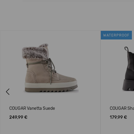
WATERPROOF
Previous
COUGAR Vanetta Suede
COUGAR Sha
249,99 €
179,99 €