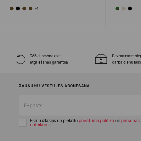
+1
365 d. bezmaksas
Bezmaksas* pie
atgriešanas garantija
darba dienu laik
JAUNUMU VĒSTULES ABONĒŠANA
Esmu izlasījis un piekrītu
privātuma politika
un
personas 
noteikumi