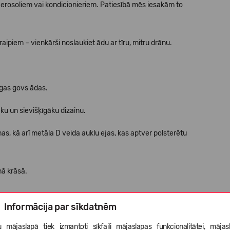
aerosoliem vai kondicionieriem. Patiesībā mēs iesakām to
aipiem – vienkārši noslaukiet ādu ar tīru, mitru drānu.
īgas govs ādas.
ku un sievišķīgāku dizainu.
s, kā arī metāla D veida auklu ejas, kas aptver polsterētu
anā krāsā.
Informācija par sīkdatnēm
 ar zāģa protektoru.
 mājaslapā tiek izmantoti sīkfaili mājaslapas funkcionalitātei, mājas