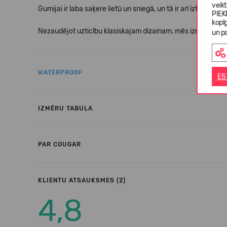
veik
Gumijai ir laba saķere lietū un sniegā, un tā ir arī izturīgāka 
PIEK
kopī
Nezaudējot uzticību klasiskajam dizainam, mēs izmantojam tā
un pa
WATERPROOF
ES
IZMĒRU TABULA
PAR COUGAR
KLIENTU ATSAUKSMES (2)
4,8