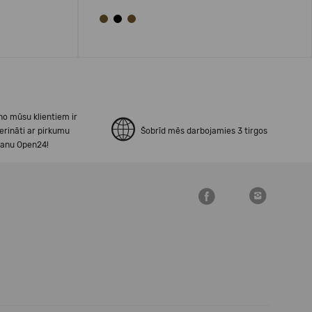
no mūsu klientiem ir
erināti ar pirkumu
Šobrīd mēs darbojamies 3 tirgos
šanu Open24!