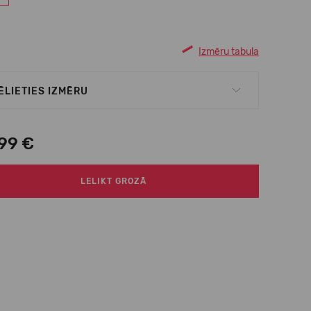
Izmēru tabula
ĒLIETIES IZMĒRU
,99 €
LELIKT GROZĀ