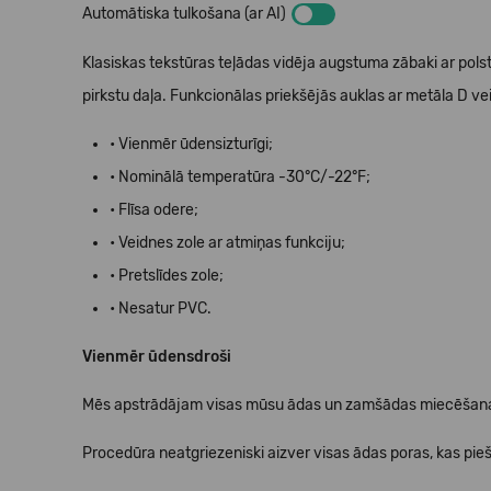
Automātiska tulkošana (ar AI)
Klasiskas tekstūras teļādas vidēja augstuma zābaki ar pol
pirkstu daļa. Funkcionālas priekšējās auklas ar metāla D ve
• Vienmēr ūdensizturīgi;
• Nominālā temperatūra -30°C/-22°F;
• Flīsa odere;
• Veidnes zole ar atmiņas funkciju;
• Pretslīdes zole;
• Nesatur PVC.
Vienmēr ūdensdroši
Mēs apstrādājam visas mūsu ādas un zamšādas miecēšanas 
Procedūra neatgriezeniski aizver visas ādas poras, kas pieš