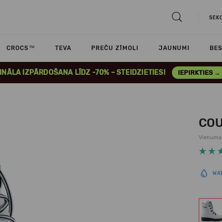
SEK
CROCS™
TEVA
PREČU ZĪMOLI
JAUNUMI
BES
INĀLA IZPĀRDOŠANA LĪDZ -70% – STEIDZIETIES!
IEPIRKTIES →
COU
Vienuma 
WA