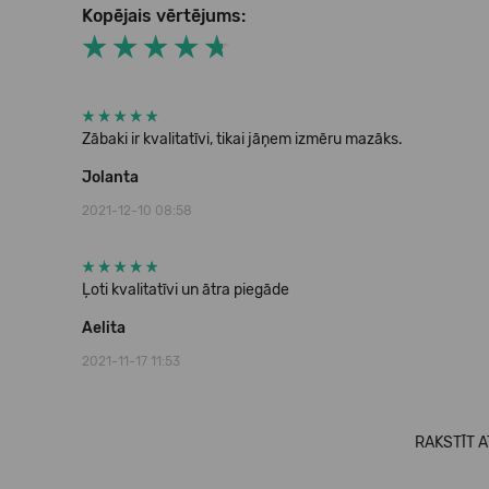
Kopējais vērtējums:
Zābaki ir kvalitatīvi, tikai jāņem izmēru mazāks.
Jolanta
2021-12-10 08:58
Ļoti kvalitatīvi un ātra piegāde
Aelita
2021-11-17 11:53
RAKSTĪT 