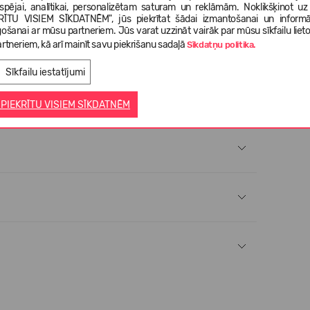
tspējai, analītikai, personalizētam saturam un reklāmām. Noklikšķinot uz
nekā citi mākslīgie materiāli.
RĪTU VISIEM SĪKDATNĒM", jūs piekrītat šādai izmantošanai un informā
gošanai ar mūsu partneriem. Jūs varat uzzināt vairāk par mūsu sīkfailu liet
du gumiju, lai tā atbilstu oriģinālās zoles krāsai.
rtneriem, kā arī mainīt savu piekrišanu sadaļā
Sīkdatņu politika.
Sīkfailu iestatījumi
 PIEKRĪTU VISIEM SĪKDATNĒM