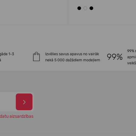
99% 
gāde 1-3
Izvēlies savus apavus no vairāk
apmi
ā
nekā 5 000 dažādiem modeļiem
veik
datu aizsardzības