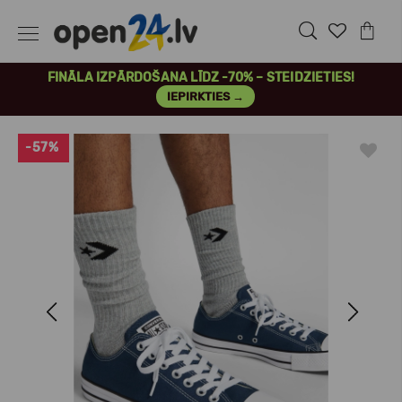
FINĀLA IZPĀRDOŠANA LĪDZ -70% – STEIDZIETIES!
IEPIRKTIES →
-57%
Previous
Next