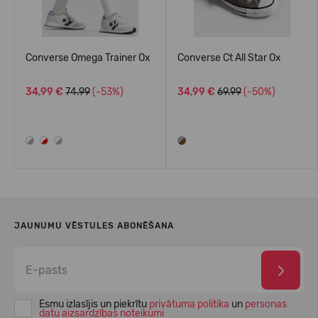
Converse Omega Trainer Ox
Converse Ct All Star Ox
34,99 €
74.99
(-53%)
34,99 €
69.99
(-50%)
JAUNUMU VĒSTULES ABONĒŠANA
Esmu izlasījis un piekrītu
privātuma politika
un
personas
datu aizsardzības noteikumi