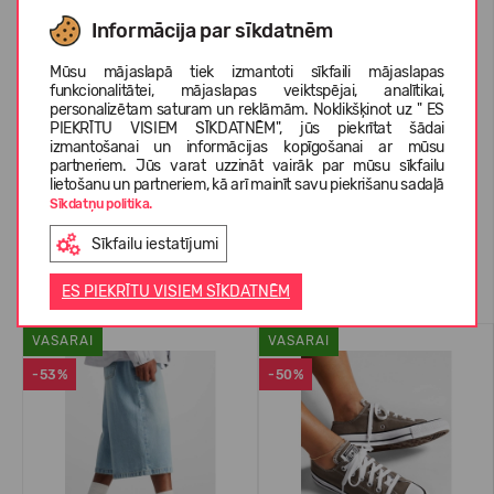
KOPŠANAS INSTRUKCIJA
Informācija par sīkdatnēm
Mūsu mājaslapā tiek izmantoti sīkfaili mājaslapas
funkcionalitātei, mājaslapas veiktspējai, analītikai,
PAR CONVERSE
personalizētam saturam un reklāmām. Noklikšķinot uz " ES
PIEKRĪTU VISIEM SĪKDATNĒM", jūs piekrītat šādai
izmantošanai un informācijas kopīgošanai ar mūsu
partneriem. Jūs varat uzzināt vairāk par mūsu sīkfailu
KLIENTU ATSAUKSMES (0)
lietošanu un partneriem, kā arī mainīt savu piekrišanu sadaļā
Sīkdatņu politika.
Sīkfailu iestatījumi
Līdzīgas preces
ES PIEKRĪTU VISIEM SĪKDATNĒM
VASARAI
VASARAI
-53%
-50%