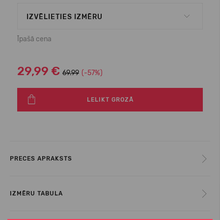
IZVĒLIETIES IZMĒRU
Īpašā cena
29,99 €
69.99
(-57%)
LELIKT GROZĀ
PRECES APRAKSTS
IZMĒRU TABULA