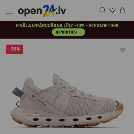
FINĀLA IZPĀRDOŠANA LĪDZ -70% – STEIDZIETIES!
IEPIRKTIES →
-35%
Previous
Next