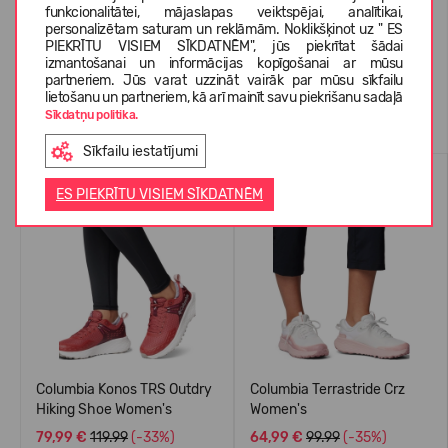
funkcionalitātei, mājaslapas veiktspējai, analītikai,
KLIENTU ATSAUKSMES (0)
personalizētam saturam un reklāmām. Noklikšķinot uz " ES
PIEKRĪTU VISIEM SĪKDATNĒM", jūs piekrītat šādai
izmantošanai un informācijas kopīgošanai ar mūsu
partneriem. Jūs varat uzzināt vairāk par mūsu sīkfailu
lietošanu un partneriem, kā arī mainīt savu piekrišanu sadaļā
Līdzīgas preces
Sīkdatņu politika.
Sīkfailu iestatījumi
-33%
-35%
ES PIEKRĪTU VISIEM SĪKDATNĒM
Columbia Konos TRS Outdry
Columbia Terrastride Crz
Hiking Shoe Women's
Women's
79,99 €
119.99
(-33%)
64,99 €
99.99
(-35%)