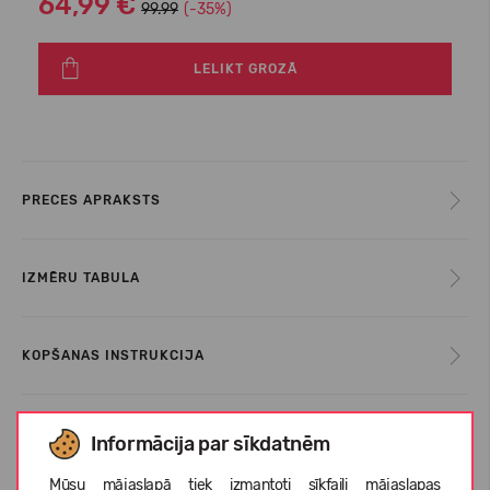
64,99 €
99.99
(-35%)
LELIKT GROZĀ
PRECES APRAKSTS
IZMĒRU TABULA
KOPŠANAS INSTRUKCIJA
PAR COLUMBIA
Informācija par sīkdatnēm
Mūsu mājaslapā tiek izmantoti sīkfaili mājaslapas