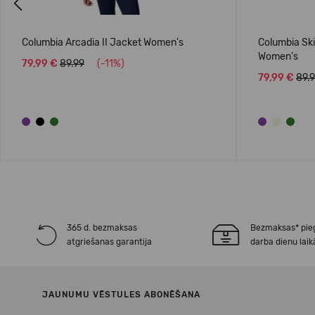
Previous
Columbia Arcadia II Jacket Women's
Columbia Ski
Women's
79,99 €
89.99
(-11%)
79,99 €
89.
365 d. bezmaksas
Bezmaksas* pie
atgriešanas garantija
darba dienu laik
JAUNUMU VĒSTULES ABONĒŠANA