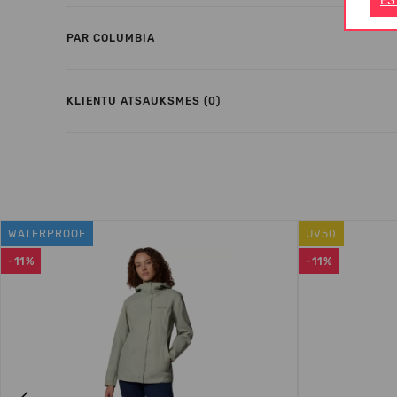
ES
PAR COLUMBIA
KLIENTU ATSAUKSMES (0)
WATERPROOF
UV50
-11%
-11%