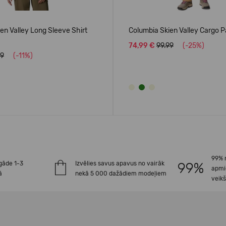
en Valley Long Sleeve Shirt
Columbia Skien Valley Cargo 
74,99 €
99.99
(-25%)
99
(-11%)
99% 
gāde 1-3
Izvēlies savus apavus no vairāk
apmi
ā
nekā 5 000 dažādiem modeļiem
veik