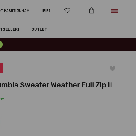
OT PASŪTĪJUMAM
IEIET
TSELLERI
OUTLET
mbia Sweater Weather Full Zip II
RIM