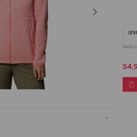
Next
IZV
Īpašā 
54,