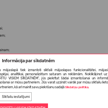
i;
iem;
zainam;
Informācija par sīkdatnēm
 mājaslapā tiek izmantoti sīkfaili mājaslapas funkcionalitātei, mājas
tspējai, analītikai, personalizētam saturam un reklāmām. Noklikšķinot uz
RĪTU VISIEM SĪKDATNĒM", jūs piekrītat šādai izmantošanai un informā
gošanai ar mūsu partneriem. Jūs varat uzzināt vairāk par mūsu sīkfailu liet
rtneriem, kā arī mainīt savu piekrišanu sadaļā
Sīkdatņu politika.
Sīkfailu iestatījumi