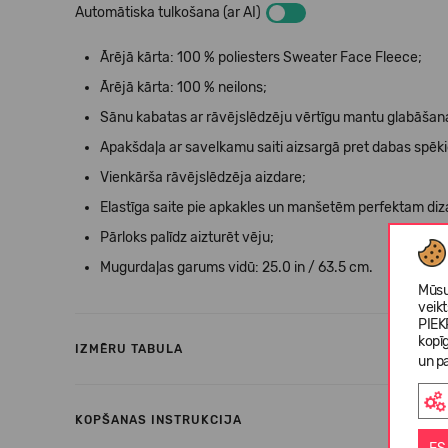
Automātiska tulkošana (ar AI)
Ārējā kārta: 100 % poliesters Sweater Face Fleece;
Ārējā kārta: 100 % neilons;
Sānu kabatas ar rāvējslēdzēju vērtīgu mantu glabāšana
Apakšdaļa ar savelkamu saiti aizsargā pret dabas spēk
Vienkārša rāvējslēdzēja aizdare;
Elastīga saite pie apkakles un manšetēm perfektam di
Pārloks palīdz aizturēt vēju;
Mugurdaļas garums vidū: 25.0 in / 63.5 cm.
Mūsu
veik
PIEK
kopī
IZMĒRU TABULA
un pa
KOPŠANAS INSTRUKCIJA