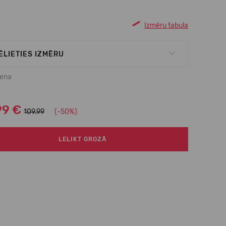
Izmēru tabula
ĒLIETIES IZMĒRU
cena
99 €
109.99
(-50%)
LELIKT GROZĀ