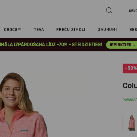
SEK
CROCS™
TEVA
PREČU ZĪMOLI
JAUNUMI
BES
INĀLA IZPĀRDOŠANA LĪDZ -70% – STEIDZIETIES!
IEPIRKTIES →
-50%
Colu
PAVASA