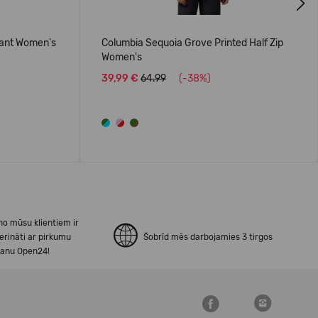
Next
Pant Women's
Columbia Sequoia Grove Printed Half Zip
Women's
39,99 €
64.99
(-38%)
no mūsu klientiem ir
erināti ar pirkumu
Šobrīd mēs darbojamies 3 tirgos
šanu Open24!