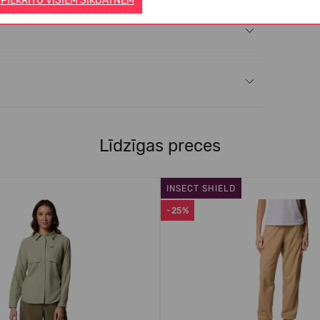
 PIEKRĪTU VISIEM SĪKDATNĒM
Līdzīgas preces
INSECT SHIELD
-25%