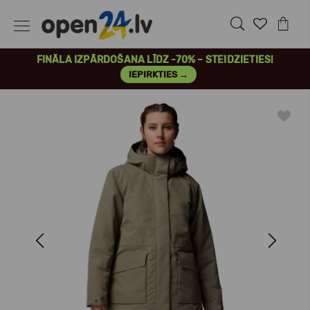
FINĀLA IZPĀRDOŠANA LĪDZ -70% – STEIDZIETIES!
IEPIRKTIES →
Previous
Next