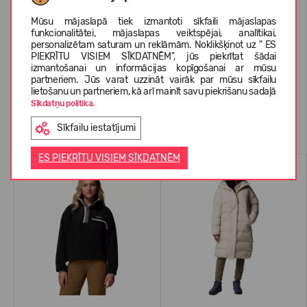
PAR COLUMBIA
Mūsu mājaslapā tiek izmantoti sīkfaili mājaslapas
funkcionalitātei, mājaslapas veiktspējai, analītikai,
personalizētam saturam un reklāmām. Noklikšķinot uz " ES
PIEKRĪTU VISIEM SĪKDATNĒM", jūs piekrītat šādai
KLIENTU ATSAUKSMES (0)
izmantošanai un informācijas kopīgošanai ar mūsu
partneriem. Jūs varat uzzināt vairāk par mūsu sīkfailu
lietošanu un partneriem, kā arī mainīt savu piekrišanu sadaļā
Sīkdatņu politika.
Līdzīgas preces
Sīkfailu iestatījumi
ES PIEKRĪTU VISIEM SĪKDATNĒM