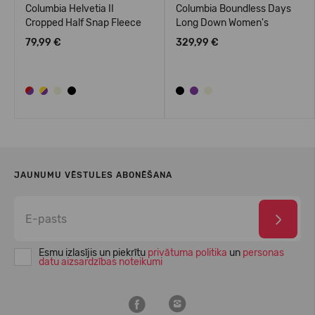
Columbia Helvetia II
Columbia Boundless Days
Cropped Half Snap Fleece
Long Down Women's
79,99 €
329,99 €
JAUNUMU VĒSTULES ABONĒŠANA
Esmu izlasījis un piekrītu
privātuma politika
un
personas
datu aizsardzības noteikumi