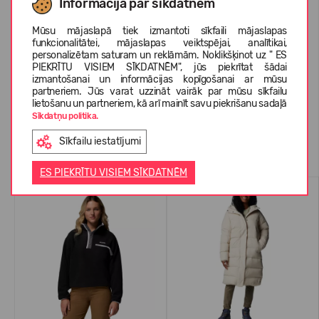
Informācija par sīkdatnēm
Mūsu mājaslapā tiek izmantoti sīkfaili mājaslapas
PAR COLUMBIA
funkcionalitātei, mājaslapas veiktspējai, analītikai,
personalizētam saturam un reklāmām. Noklikšķinot uz " ES
PIEKRĪTU VISIEM SĪKDATNĒM", jūs piekrītat šādai
izmantošanai un informācijas kopīgošanai ar mūsu
KLIENTU ATSAUKSMES (0)
partneriem. Jūs varat uzzināt vairāk par mūsu sīkfailu
lietošanu un partneriem, kā arī mainīt savu piekrišanu sadaļā
Sīkdatņu politika.
Sīkfailu iestatījumi
Līdzīgas preces
ES PIEKRĪTU VISIEM SĪKDATNĒM