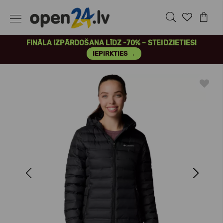
FINĀLA IZPĀRDOŠANA LĪDZ -70% – STEIDZIETIES!
IEPIRKTIES →
Previous
Next