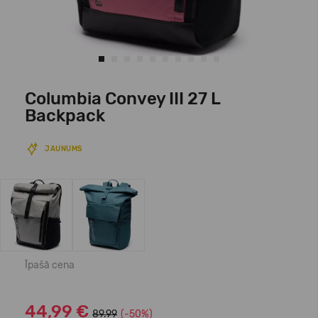
Columbia Convey III 27 L
Backpack
JAUNUMS
Īpašā cena
44,99 €
89.99
(-50%)