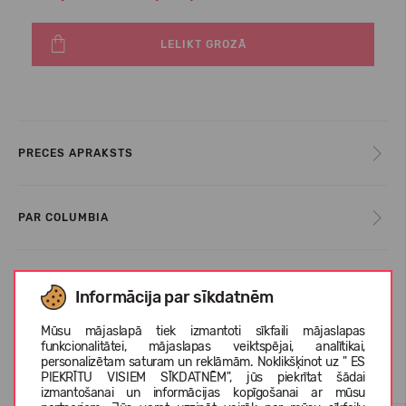
LELIKT GROZĀ
PRECES APRAKSTS
PAR COLUMBIA
KLIENTU ATSAUKSMES (0)
Informācija par sīkdatnēm
Mūsu mājaslapā tiek izmantoti sīkfaili mājaslapas
funkcionalitātei, mājaslapas veiktspējai, analītikai,
Līdzīgas preces
personalizētam saturam un reklāmām. Noklikšķinot uz " ES
PIEKRĪTU VISIEM SĪKDATNĒM", jūs piekrītat šādai
izmantošanai un informācijas kopīgošanai ar mūsu