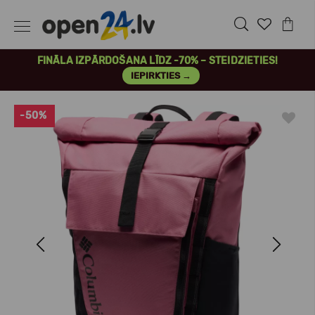
FINĀLA IZPĀRDOŠANA LĪDZ -70% – STEIDZIETIES!
IEPIRKTIES →
-50%
Previous
Next