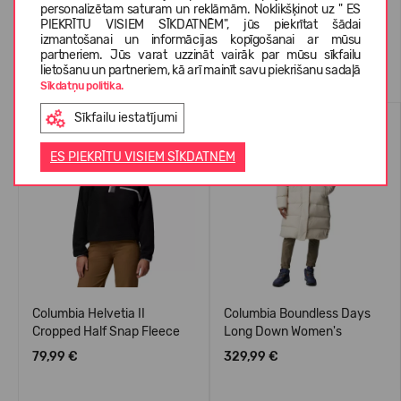
personalizētam saturam un reklāmām. Noklikšķinot uz " ES
PIEKRĪTU VISIEM SĪKDATNĒM", jūs piekrītat šādai
izmantošanai un informācijas kopīgošanai ar mūsu
partneriem. Jūs varat uzzināt vairāk par mūsu sīkfailu
Līdzīgas preces
lietošanu un partneriem, kā arī mainīt savu piekrišanu sadaļā
Sīkdatņu politika.
Sīkfailu iestatījumi
ES PIEKRĪTU VISIEM SĪKDATNĒM
Columbia Helvetia II
Columbia Boundless Days
Cropped Half Snap Fleece
Long Down Women's
79,99 €
329,99 €