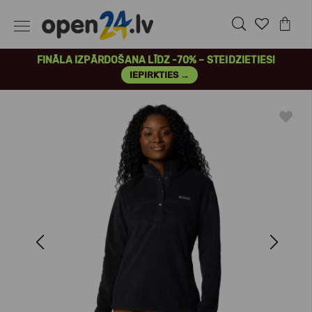
FINĀLA IZPĀRDOŠANA LĪDZ -70% – STEIDZIETIES!
IEPIRKTIES →
Previous
Next