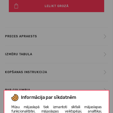
LELIKT GROZĀ
PRECES APRAKSTS
IZMĒRU TABULA
KOPŠANAS INSTRUKCIJA
PAR COLUMBIA
Informācija par sīkdatnēm
Mūsu mājaslapā tiek izmantoti sīkfaili mājaslapas
KLIENTU ATSAUKSMES (0)
funkcionalitātei, mājaslapas veiktspējai, analītikai,