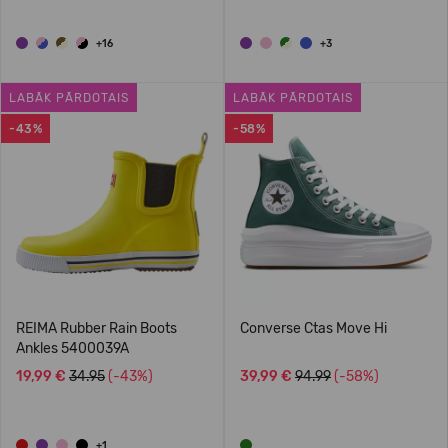
+16
+3
LABĀK PĀRDOTAIS
LABĀK PĀRDOTAIS
-43%
-58%
REIMA Rubber Rain Boots
Converse Ctas Move Hi
Ankles 5400039A
19,99 €
34.95
(-43%)
39,99 €
94.99
(-58%)
+1