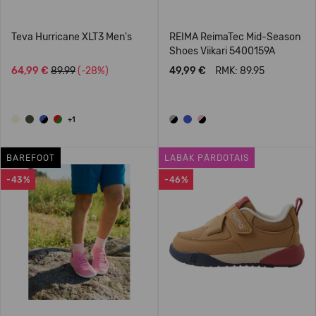
Teva Hurricane XLT3 Men's
REIMA ReimaTec Mid-Season
Shoes Viikari 5400159A
64,99 €
89.99
(-28%)
49,99 €
RMK: 89.95
+1
BAREFOOT
LABĀK PĀRDOTAIS
-43%
-46%