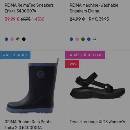
REIMA ReimaTec Sneakers
REIMA Machine-Washable
Enkka 5400007A
Sneakers Ekana
39,99 €
69.95
(-43%)
24,99 €
RMK: 39.95
+2
WATERPROOF
LABĀK PĀRDOTAIS
-28%
REIMA Rubber Rain Boots
Teva Hurricane XLT3 Women's
Taika 2.0 5400001A