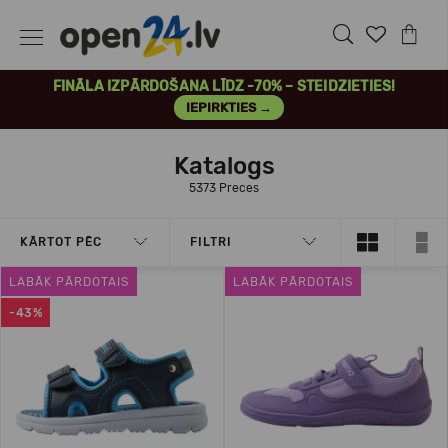
FINĀLA IZPĀRDOŠANA LĪDZ -70% – STEIDZIETIES!
IEPIRKTIES →
Katalogs
5373 Preces
KĀRTOT PĒC
FILTRI
LABĀK PĀRDOTAIS
LABĀK PĀRDOTAIS
-43%