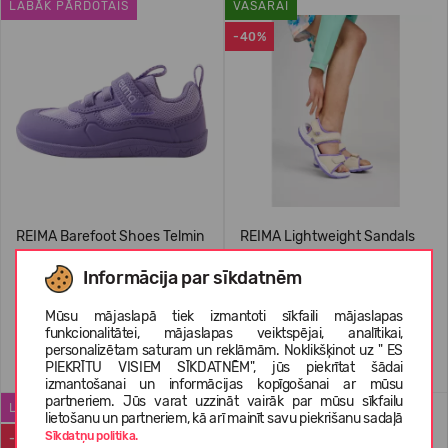
LABĀK PĀRDOTAIS
VASARAI
-40%
REIMA Barefoot Shoes Telmin
REIMA Lightweight Sandals
Kids' 5400175A
Ratas
Informācija par sīkdatnēm
74,95 €
29,99 €
49.95
(-40%)
Mūsu mājaslapā tiek izmantoti sīkfaili mājaslapas
funkcionalitātei, mājaslapas veiktspējai, analītikai,
personalizētam saturam un reklāmām. Noklikšķinot uz " ES
+2
PIEKRĪTU VISIEM SĪKDATNĒM", jūs piekrītat šādai
izmantošanai un informācijas kopīgošanai ar mūsu
partneriem. Jūs varat uzzināt vairāk par mūsu sīkfailu
LABĀK PĀRDOTAIS
WATERPROOF
lietošanu un partneriem, kā arī mainīt savu piekrišanu sadaļā
Sīkdatņu politika.
-50%
-22%