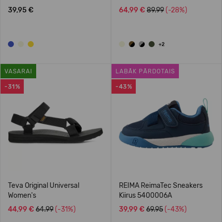
39,95 €
64,99 €
89.99
(-28%)
+2
VASARAI
LABĀK PĀRDOTAIS
-31%
-43%
Teva Original Universal
REIMA ReimaTec Sneakers
Women's
Kiirus 5400006A
44,99 €
64.99
(-31%)
39,99 €
69.95
(-43%)