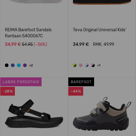
REIMA Barefoot Sandals
Teva Original Universal Kids'
Rantaan 5400067C
34,99 €
54.95
(-36%)
34,99 €
RMK: 49.99
+2
+1
LABĀK PĀRDOTAIS
BAREFOOT
-28%
-44%