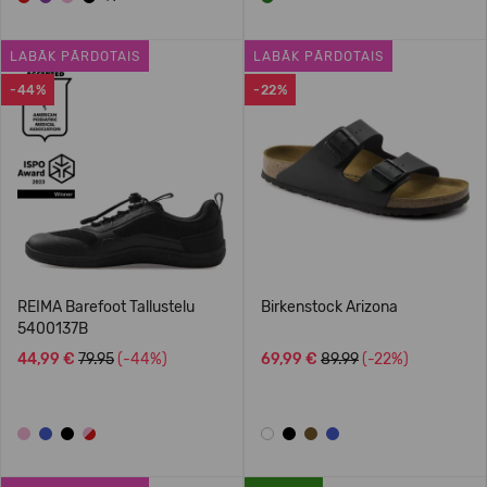
LABĀK PĀRDOTAIS
LABĀK PĀRDOTAIS
-44%
-22%
REIMA Barefoot Tallustelu
Birkenstock Arizona
5400137B
44,99 €
79.95
(-44%)
69,99 €
89.99
(-22%)