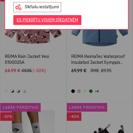
Sīkfailu iestatījumi
ES PIEKRĪTU VISIEM SĪKDATNĒM
REIMA Rain Jacket Vesi
REIMA ReimaTec Waterproof
5100025A
Insulated Jacket Symppis
5100045B
24,99 €
49.95
(-50%)
69,99 €
RMK: 89.95
+4
LABĀK PĀRDOTAIS
LABĀK PĀRDOTAIS
-57%
-43%