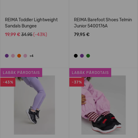
REIMA Toddler Lightweight
REIMA Barefoot Shoes Telmin
Sandals Bungee
Junior 5400176A
19,99 €
34.95
(-43%)
79,95 €
+4
LABĀK PĀRDOTAIS
LABĀK PĀRDOTAIS
-43%
-37%