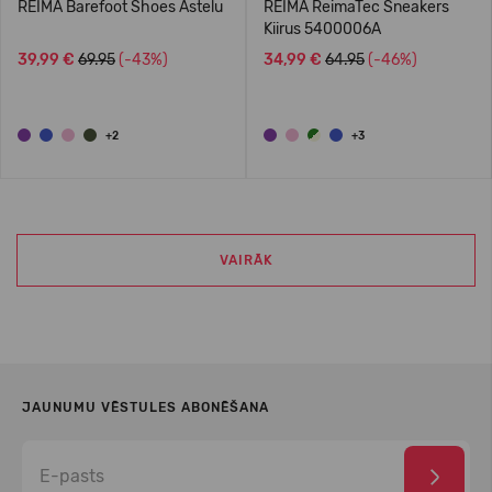
REIMA Barefoot Shoes Astelu
REIMA ReimaTec Sneakers
Kiirus 5400006A
39,99 €
69.95
(-43%)
34,99 €
64.95
(-46%)
+2
+3
VAIRĀK
JAUNUMU VĒSTULES ABONĒŠANA