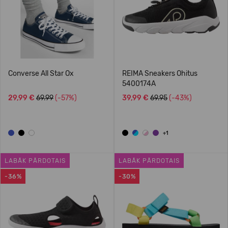
Converse All Star Ox
REIMA Sneakers Ohitus
5400174A
29,99 €
69.99
(-57%)
39,99 €
69.95
(-43%)
+1
LABĀK PĀRDOTAIS
LABĀK PĀRDOTAIS
-36%
-30%