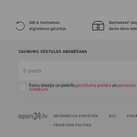
365 d. bezmaksas
Bezmaksas* pie
atgriešanas garantija
darba dienu laik
JAUNUMU VĒSTULES ABONĒŠANA
Esmu izlasījis un piekrītu
privātuma politika
un
personas 
noteikumi
INFORMĀCIJA PIRCĒJIEM
BUJ
PIEG
PRIVĀTUMA POLITIKA