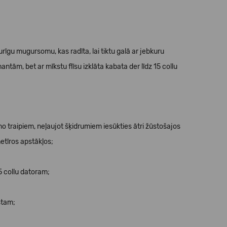
urīgu mugursomu, kas radīta, lai tiktu galā ar jebkuru
ntām, bet ar mīkstu flīsu izklāta kabata der līdz 15 collu
 traipiem, neļaujot šķidrumiem iesūkties ātri žūstošajos
netīros apstākļos;
15 collu datoram;
stam;