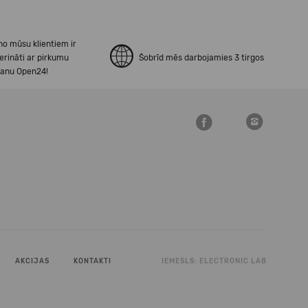
no mūsu klientiem ir
erināti ar pirkumu
Šobrīd mēs darbojamies 3 tirgos
šanu Open24!
AKCIJAS
KONTAKTI
IEMESLS:
ELECTRONIC LAB