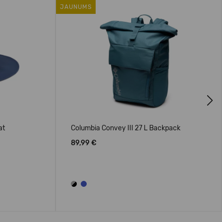
JAUNUMS
Next
at
Columbia Convey III 27 L Backpack
89,99 €