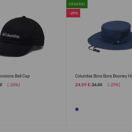
VASARAI
-29%
visions Ball Cap
Columbia Bora Bora Booney H
9
(-26%)
24,99 €
34.99
(-29%)