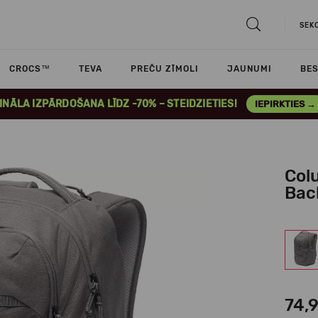
SEK
CROCS™
TEVA
PREČU ZĪMOLI
JAUNUMI
BES
INĀLA IZPĀRDOŠANA LĪDZ -70% – STEIDZIETIES!
IEPIRKTIES →
Colu
Bac
74,