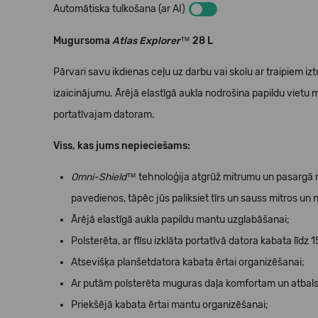
Automātiska tulkošana (ar AI)
Mugursoma
Atlas Explorer™
28 L
Pārvari savu ikdienas ceļu uz darbu vai skolu ar traipiem izt
izaicinājumu. Ārējā elastīgā aukla nodrošina papildu vietu ma
portatīvajam datoram.
Viss, kas jums nepieciešams:
Omni-Shield™
tehnoloģija atgrūž mitrumu un pasargā no
pavedienos, tāpēc jūs paliksiet tīrs un sauss mitros un 
Ārējā elastīgā aukla papildu mantu uzglabāšanai;
Polsterēta, ar flīsu izklāta portatīvā datora kabata līdz 
Atsevišķa planšetdatora kabata ērtai organizēšanai;
Ar putām polsterēta muguras daļa komfortam un atbal
Priekšējā kabata ērtai mantu organizēšanai;