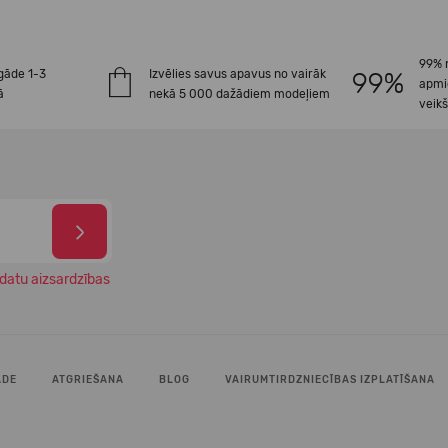
99% 
gāde 1-3
Izvēlies savus apavus no vairāk
apmi
ā
nekā 5 000 dažādiem modeļiem
veik
datu aizsardzības
ĀDE
ATGRIEŠANA
BLOG
VAIRUMTIRDZNIECĪBAS IZPLATĪŠANA