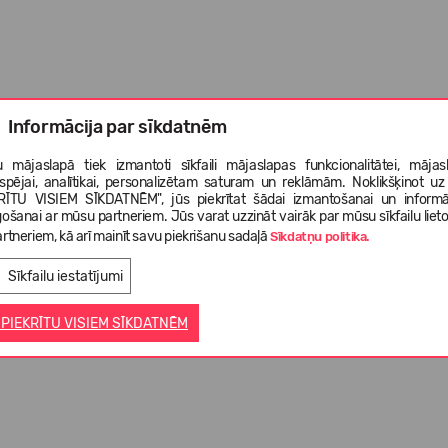
Informācija par sīkdatnēm
 mājaslapā tiek izmantoti sīkfaili mājaslapas funkcionalitātei, mājas
tspējai, analītikai, personalizētam saturam un reklāmām. Noklikšķinot uz
;
RĪTU VISIEM SĪKDATNĒM", jūs piekrītat šādai izmantošanai un informā
gošanai ar mūsu partneriem. Jūs varat uzzināt vairāk par mūsu sīkfailu liet
as labākai redzamībai naktī;
rtneriem, kā arī mainīt savu piekrišanu sadaļā
Sīkdatņu politika.
Sīkfailu iestatījumi
 PIEKRĪTU VISIEM SĪKDATNĒM