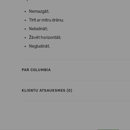
Nemazgāt;
Tīrīt ar mitru drānu;
Nebalināt;
Žāvēt horizontāli;
Negludināt.
PAR COLUMBIA
KLIENTU ATSAUKSMES (0)