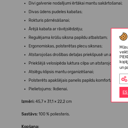
Divi galvenie nodalījumi ērtākai mantu sakārtošanai;
Divas ūdens pudeles kabatas;
Rokturis pārnēsāšanai;
Ārējā kabata ar rāvējslēdzēju;
Regulējama krūšu siksna papildu atbalstam;
Ergonomiskas, polsterētas plecu siksnas;
Mūsu
veik
Atstarojošas drošības detaļas priekšpusē un aizmugurē
PIEK
kopī
Priekšējā velosipēda luktura cilpa un atstarojošas detaļ
un pa
Atslēgu klipsis mantu organizēšanai;
Polsterēts apakšējais panelis papildu komfortam;
Pielietojums: Ikdienai.
ES
Izmēri:
45,7 × 31,1 × 22,2 cm
Sastāvs:
100 % poliesteris.
Kopšana: