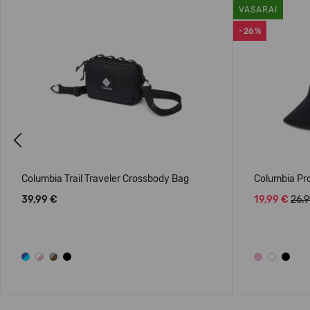
VASARAI
-26%
Previous
Columbia Trail Traveler Crossbody Bag
Columbia Pro
39,99 €
19,99 €
26.9