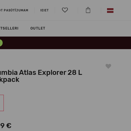
OT PASŪTĪJUMAM
IEIET
TSELLERI
OUTLET
mbia Atlas Explorer 28 L
kpack
99 €