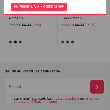
ES PIEKRĪTU VISIEM SĪKDATNĒM
Columbia Arcadia II Jacket
Columbia Fast Trek II Full Zip
Women's
Fleece Men's
79,99 €
89.99
(-11%)
39,99 €
64.99
(-38%)
JAUNUMU VĒSTULES ABONĒŠANA
Esmu izlasījis un piekrītu
privātuma politika
un
personas
datu aizsardzības noteikumi