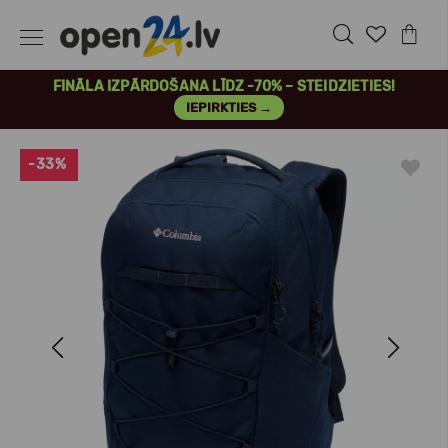
FINĀLA IZPĀRDOŠANA LĪDZ -70% – STEIDZIETIES!
IEPIRKTIES →
-33%
Previous
Next