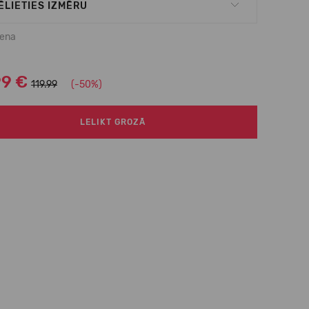
ĒLIETIES IZMĒRU
cena
99 €
119.99
(-50%)
LELIKT GROZĀ