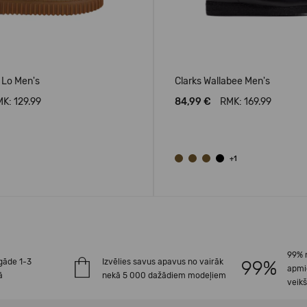
l Lo Men's
Clarks Wallabee Men's
K: 129.99
84,99 €
RMK: 169.99
+1
99% 
gāde 1-3
Izvēlies savus apavus no vairāk
apmi
ā
nekā 5 000 dažādiem modeļiem
veik