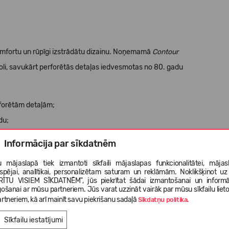
mfortu un rūpīgi izstrādātu dizainu. Noņemamā
Contour
soli, savukārt perforētās detaļas iedvesmotas no 80. gadu
forētām detaļām;
du;
šu komfortu;
Informācija par sīkdatnēm
 mājaslapā tiek izmantoti sīkfaili mājaslapas funkcionalitātei, mājas
ildu izturībai un stabilitātei.
tspējai, analītikai, personalizētam saturam un reklāmām. Noklikšķinot uz
RĪTU VISIEM SĪKDATNĒM", jūs piekrītat šādai izmantošanai un informā
gošanai ar mūsu partneriem. Jūs varat uzzināt vairāk par mūsu sīkfailu liet
rtneriem, kā arī mainīt savu piekrišanu sadaļā
Sīkdatņu politika.
Sīkfailu iestatījumi