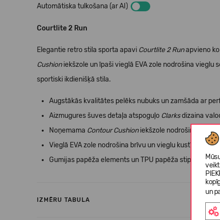
Automātiska tulkošana (ar AI)
Courtlite 2 Run
Elegantie retro stila sporta apavi
Courtlite 2 Run
apvieno ko
Cushion
iekšzole un īpaši vieglā EVA zole nodrošina vieglu 
sportiski ikdienišķā stila.
Augstākās kvalitātes pelēks nubuks un zamšāda ar per
Aizmugures šuves detaļa atspoguļo
Clarks
dizaina valo
Noņemama
Contour Cushion
iekšzole nodrošina ilgsto
Vieglā EVA zole nodrošina brīvu un vieglu kustību;
Mūsu
Gumijas papēža elements un TPU papēža stiprinājums pap
veik
PIEK
kopī
un pa
IZMĒRU TABULA