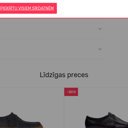
 PIEKRĪTU VISIEM SĪKDATNĒM
Līdzīgas preces
-50%