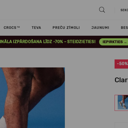
SEK
CROCS™
TEVA
PREČU ZĪMOLI
JAUNUMI
BES
INĀLA IZPĀRDOŠANA LĪDZ -70% – STEIDZIETIES!
IEPIRKTIES →
-50%
Clar