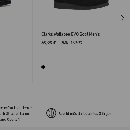
Next
Clarks Wallabee EVO Boot Men's
69,99 €
RMK: 139.99
no mūsu klientiem ir
erināti ar pirkumu
Šobrīd mēs darbojamies 3 tirgos
šanu Open24!