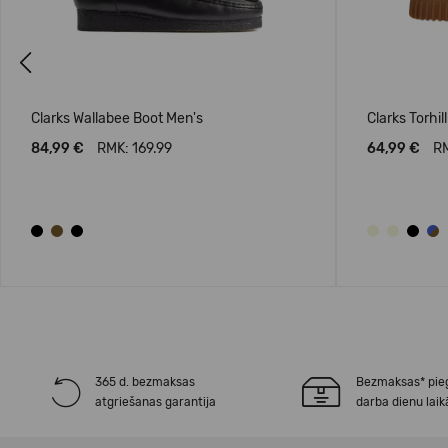
Previous
Clarks Wallabee Boot Men's
Clarks Torhil
84,99 €
RMK: 169.99
64,99 €
RM
365 d. bezmaksas
Bezmaksas* pie
atgriešanas garantija
darba dienu laik