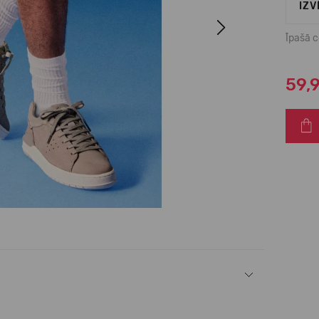
IZV
Next
Īpašā 
59,