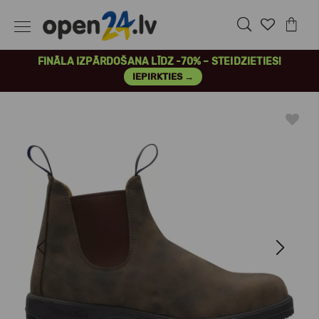
FINĀLA IZPĀRDOŠANA LĪDZ -70% – STEIDZIETIES!
IEPIRKTIES →
Previous
Next