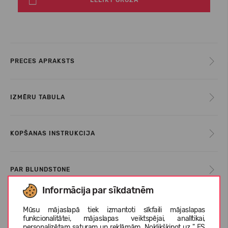
LELIKT GROZĀ
PRECES APRAKSTS
IZMĒRU TABULA
KOPŠANAS INSTRUKCIJA
PAR BLUNDSTONE
Informācija par sīkdatnēm
KLIENTU ATSAUKSMES (0)
Mūsu mājaslapā tiek izmantoti sīkfaili mājaslapas
funkcionalitātei, mājaslapas veiktspējai, analītikai,
personalizētam saturam un reklāmām. Noklikšķinot uz " ES