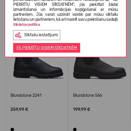
PIEKRĪTU VISIEM SĪKDATNĒM", jūs piekrītat šādai
izmantošanai un informācijas kopīgošanai ar mūsu
Līdzīgas preces
partneriem. Jūs varat uzzināt vairāk par mūsu sīkfailu
lietošanu un partneriem, kā arī mainīt savu piekrišanu sadaļā
Sīkdatņu politika.
Sīkfailu iestatījumi
ES PIEKRĪTU VISIEM SĪKDATNĒM
Blundstone 2241
Blundstone 566
259,99 €
199,99 €