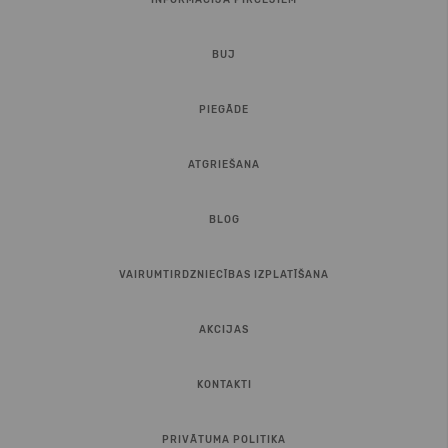
INFORMĀCIJA PIRCĒJIEM
BUJ
PIEGĀDE
ATGRIEŠANA
BLOG
VAIRUMTIRDZNIECĪBAS IZPLATĪŠANA
AKCIJAS
KONTAKTI
PRIVĀTUMA POLITIKA