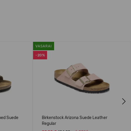
VASARAI
-20%
Next
tbed Suede
Birkenstock Arizona Suede Leather
Regular