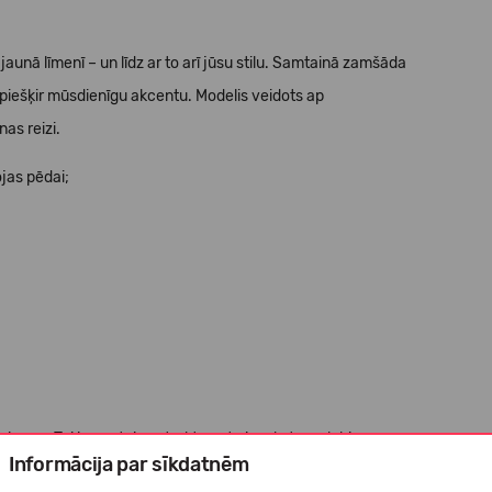
jaunā līmenī – un līdz ar to arī jūsu stilu. Samtainā zamšāda
a piešķir mūsdienīgu akcentu. Modelis veidots ap
as reizi.
jas pēdai;
rsmu. Tai ir samtaina struktūra, tā ir mīksta un labi
Informācija par sīkdatnēm