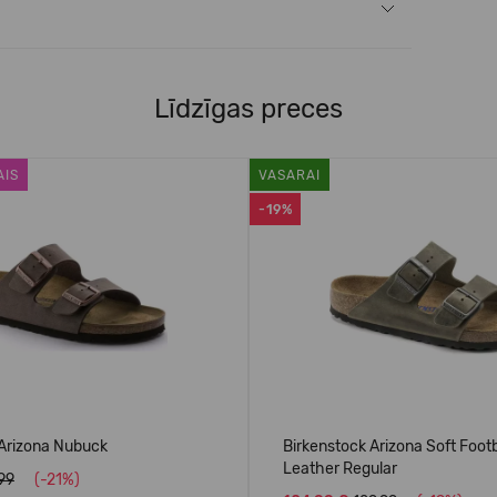
Līdzīgas preces
AIS
VASARAI
-19%
 Arizona Nubuck
Birkenstock Arizona Soft Foo
Leather Regular
.99
(-21%)