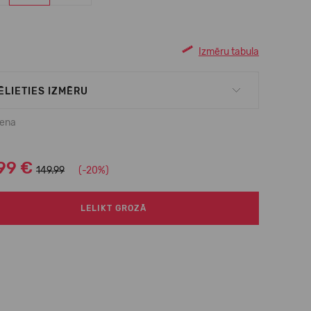
Izmēru tabula
ĒLIETIES IZMĒRU
cena
99 €
149.99
(-20%)
LELIKT GROZĀ