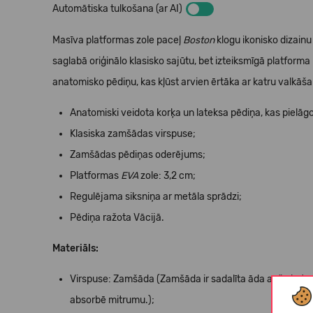
Automātiska tulkošana (ar AI)
Masīva platformas zole paceļ
Boston
klogu ikonisko dizainu 
saglabā oriģinālo klasisko sajūtu, bet izteiksmīgā platform
anatomisko pēdiņu, kas kļūst arvien ērtāka ar katru valkāšan
Anatomiski veidota korķa un lateksa pēdiņa, kas pielāgo
Klasiska zamšādas virspuse;
Zamšādas pēdiņas oderējums;
Platformas
EVA
zole: 3,2 cm;
Regulējama siksniņa ar metāla sprādzi;
Pēdiņa ražota Vācijā.
Materiāls:
Virspuse: Zamšāda (Zamšāda ir sadalīta āda ar švīkātu vi
absorbē mitrumu.);