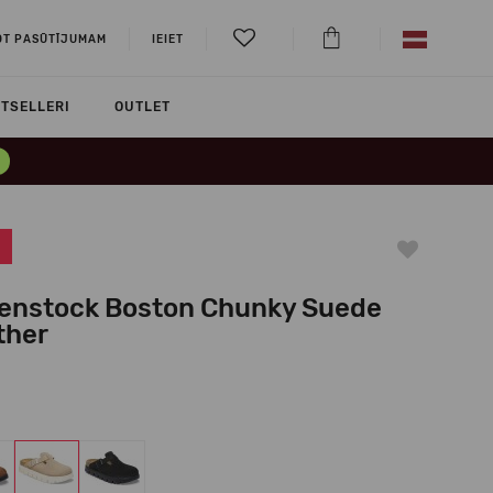
OT PASŪTĪJUMAM
IEIET
TSELLERI
OUTLET
kenstock Boston Chunky Suede
ther