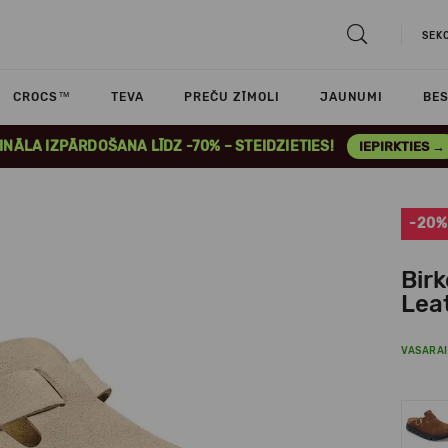
SEK
CROCS™
TEVA
PREČU ZĪMOLI
JAUNUMI
BES
INĀLA IZPĀRDOŠANA LĪDZ -70% – STEIDZIETIES!
IEPIRKTIES →
-20%
Bir
Lea
VASARAI