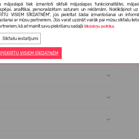
ās neapstrādātās virsmas.
BIRKENSTOCK
apzināti neatstāj
 mājaslapā tiek izmantoti sīkfaili mājaslapas funkcionalitātei, mājas
tspējai, analītikai, personalizētam saturam un reklāmām. Noklikšķinot uz
zturīga āda ar biezumu 2,8–3,2 mm.);
RĪTU VISIEM SĪKDATNĒM", jūs piekrītat šādai izmantošanai un informā
gošanai ar mūsu partneriem. Jūs varat uzzināt vairāk par mūsu sīkfailu liet
riāls, kas iegūts no korķozola mizas. Tas ir dabisks,
rtneriem, kā arī mainīt savu piekrišanu sadaļā
Sīkdatņu politika.
;
Sīkfailu iestatījumi
, ļoti viegls un elastīgs materiāls ar lielisku amortizāciju,
āku).
 PIEKRĪTU VISIEM SĪKDATNĒM