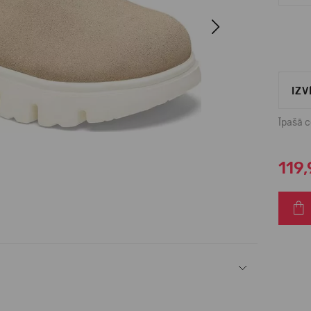
Next
IZV
Īpašā 
119,