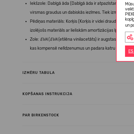
Iekšzole: Dabīgā āda (Dabīgā āda ir atpazīstama pēc t
Mūsu
veik
virsmas graudus un dabiskās iezīmes. Tiek izmantota i
PIEK
kopī
Pēdiņas materiāls: Korķis (Korķis ir videi draudzīgs mate
un pa
izolējošs materiāls ar lieliskām amortizācijas īpašībām.)
Zole:
EVA
(
EVA
(etilēna vinilacetāts) ir augstas kvalitātes
kas kompensē nelīdzenumus un padara katru soli mīkst
ES
IZMĒRU TABULA
KOPŠANAS INSTRUKCIJA
PAR BIRKENSTOCK