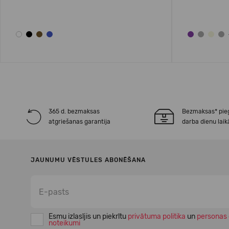
365 d. bezmaksas
Bezmaksas* pie
atgriešanas garantija
darba dienu laik
JAUNUMU VĒSTULES ABONĒŠANA
Esmu izlasījis un piekrītu
privātuma politika
un
personas 
noteikumi