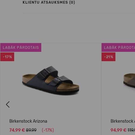
KLIENTU ATSAUKSMES (0)
LABĀK PĀRDOTAIS
LABĀK PĀRDOT
-17%
-21%
Previous
Birkenstock Arizona
Birkenstock
74,99 €
89.99
(-17%)
94,99 €
119