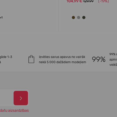
104,99 €
129.99
(-19%)
+1
99% 
gāde 1-3
Izvēlies savus apavus no vairāk
apmi
ā
nekā 5 000 dažādiem modeļiem
veik
datu aizsardzības