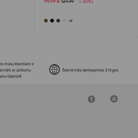
99,99 €
124.99
(-20%)
+2
no mūsu klientiem ir
erināti ar pirkumu
Šobrīd mēs darbojamies 3 tirgos
šanu Open24!