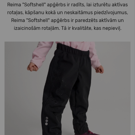
Reima "Softshell" apģērbs ir radīts, lai izturētu aktīvas
rotaļas, kāpšanu kokā un neskaitāmus piedzīvojumus,
Reima "Softshell" apģērbs ir paredzēts aktīvām un
izaicinošām rotaļām. Tā ir kvalitāte, kas nepieviļ.