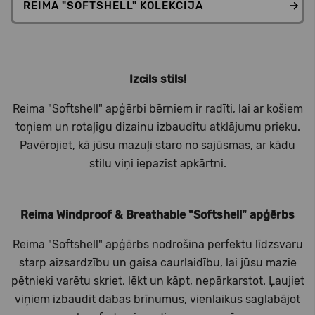
REIMA "SOFTSHELL" KOLEKCIJA
Izcils stils!
Reima "Softshell" apģērbi bērniem ir radīti, lai ar košiem
toņiem un rotaļīgu dizainu izbaudītu atklājumu prieku.
Pavērojiet, kā jūsu mazuļi staro no sajūsmas, ar kādu
stilu viņi iepazīst apkārtni.
Reima Windproof & Breathable "Softshell" apģērbs
Reima "Softshell" apģērbs nodrošina perfektu līdzsvaru
starp aizsardzību un gaisa caurlaidību, lai jūsu mazie
pētnieki varētu skriet, lēkt un kāpt, nepārkarstot. Ļaujiet
viņiem izbaudīt dabas brīnumus, vienlaikus saglabājot