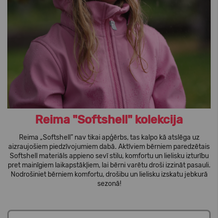
Reima "Softshell" kolekcija
Reima „Softshell” nav tikai apģērbs, tas kalpo kā atslēga uz
aizraujošiem piedzīvojumiem dabā. Aktīviem bērniem paredzētais
Softshell materiāls appieno sevī stilu, komfortu un lielisku izturību
pret mainīgiem laikapstākļiem, lai bērni varētu droši izzināt pasauli.
Nodrošiniet bērniem komfortu, drošibu un lielisku izskatu jebkurā
sezonā!