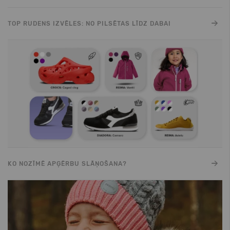
TOP RUDENS IZVĒLES: NO PILSĒTAS LĪDZ DABAI
KO NOZĪMĒ APĢĒRBU SLĀŅOŠANA?