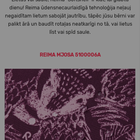
dienu! Reima ūdensnecaurlaidīgā tehnoloģija neļauj
negaidītam lietum sabojāt jautrību, tāpēc jūsu bērni var
palikt ārā un baudīt rotaļas neatkarīgi no tā, vai lietus
līst vai spīd saule.
REIMA MJOSA 5100006A