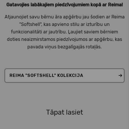
Gatavojies labākajiem piedzīvojumiem kopā ar Reima!
Atjaunojiet savu bērnu āra apģērbu jau šodien ar Reima
"Softshell", kas apvieno stilu ar izturību un
funkcionalitāti ar jautrību. Ļaujiet saviem bērniem
doties neaizmirstamos piedzīvojumos ar apģērbu, kas
pavada viņus bezgalīgajās rotaļās.
REIMA "SOFTSHELL" KOLEKCIJA
Tāpat lasiet