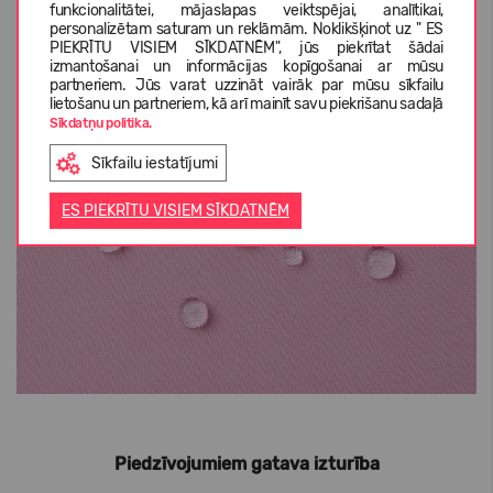
funkcionalitātei, mājaslapas veiktspējai, analītikai,
personalizētam saturam un reklāmām. Noklikšķinot uz " ES
PIEKRĪTU VISIEM SĪKDATNĒM", jūs piekrītat šādai
izmantošanai un informācijas kopīgošanai ar mūsu
partneriem. Jūs varat uzzināt vairāk par mūsu sīkfailu
lietošanu un partneriem, kā arī mainīt savu piekrišanu sadaļā
Sīkdatņu politika.
Sīkfailu iestatījumi
ES PIEKRĪTU VISIEM SĪKDATNĒM
Piedzīvojumiem gatava izturība