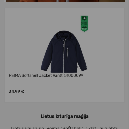
REIMA Softshell Jacket Vantti 5100009A
34,99 €
Lietus izturīga maģija
Lietus vai saule, Reima "Softshell" ir klāt, lai glābtu