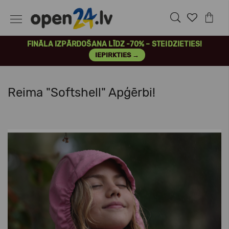
FINĀLA IZPĀRDOŠANA LĪDZ -70% – STEIDZIETIES!
IEPIRKTIES →
Reima "Softshell" Apģērbi!